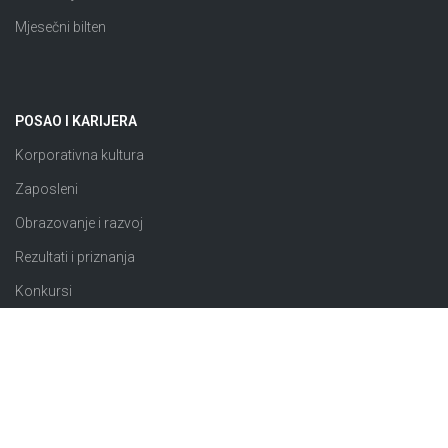
Mjesečni bilten
POSAO I KARIJERA
Korporativna kultura
Zaposleni
Obrazovanje i razvoj
Rezultati i priznanja
Konkursi
JAVNE NABAVKE
Plan nabavki