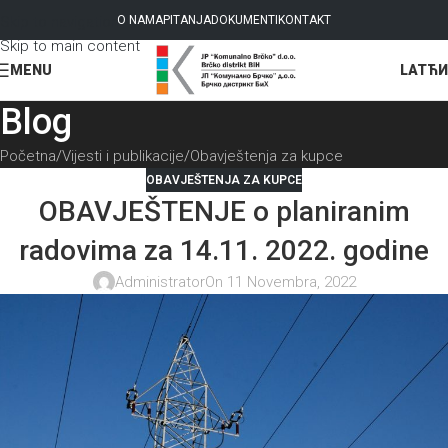
Skip to navigation
O NAMA
PITANJA
DOKUMENTI
KONTAKT
Skip to main content
LAT
ЋИ
MENU
Blog
Početna
Vijesti i publikacije
Obavještenja za kupce
OBAVJEŠTENJA ZA KUPCE
OBAVJEŠTENJE o planiranim
radovima za 14.11. 2022. godine
Administrator
On 11 Novembra, 2022