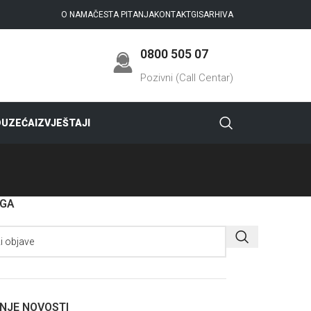
O NAMA
ČESTA PITANJA
KONTAKT
GIS
ARHIVA
0800 505 07
Pozivni (Call Centar)
DUZEĆA
IZVJEŠTAJI
AGA
NJE NOVOSTI