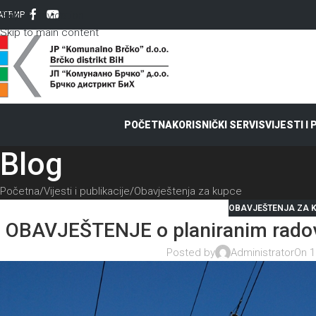
Skip to navigation
AT
ЋИР
Skip to main content
POČETNA
KORISNIČKI SERVIS
VIJESTI I
Blog
Početna
Vijesti i publikacije
Obavještenja za kupce
OBAVJEŠTENJA ZA 
OBAVJEŠTENJE o planiranim radov
Posted by
Administrator
On 1