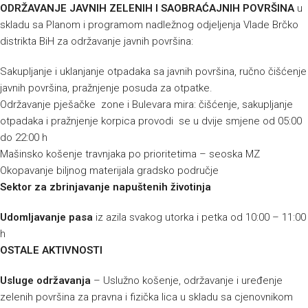
ODRŽAVANJE JAVNIH ZELENIH I SAOBRAĆAJNIH POVRŠINA
u
skladu sa Planom i programom nadležnog odjeljenja Vlade Brčko
distrikta BiH za održavanje javnih površina:
Sakupljanje i uklanjanje otpadaka sa javnih površina, ručno čišćenje
javnih površina, pražnjenje posuda za otpatke.
Održavanje pješačke zone i Bulevara mira: čišćenje, sakupljanje
otpadaka i pražnjenje korpica provodi se u dvije smjene od 05:00
do 22:00 h
Mašinsko košenje travnjaka po prioritetima – seoska MZ
Okopavanje biljnog materijala gradsko područje
Sektor za zbrinjavanje napuštenih životinja
Udomljavanje pasa
iz azila svakog utorka i petka od 10:00 – 11:00
h
OSTALE AKTIVNOSTI
Usluge održavanja
– Uslužno košenje, održavanje i uređenje
zelenih površina za pravna i fizička lica u skladu sa cjenovnikom