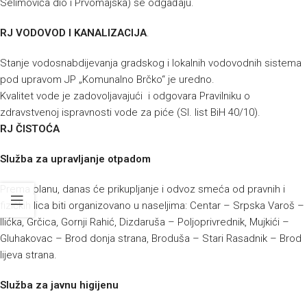
Selimovića dio i Prvomajska) se odgađaju.
RJ VODOVOD I KANALIZACIJA
.
Stanje vodosnabdijevanja gradskog i lokalnih vodovodnih sistema
pod upravom JP „Komunalno Brčko“ je uredno.
Kvalitet vode je zadovoljavajući i odgovara Pravilniku o
zdravstvenoj ispravnosti vode za piće (Sl. list BiH 40/10).
RJ ČISTOĆA
Služba za upravljanje otpadom
Prema planu, danas će prikupljanje i odvoz smeća od pravnih i
fizičkih lica biti organizovano u naseljima:
Centar – Srpska Varoš –
Ilićka, Grčica, Gornji Rahić, Dizdaruša – Poljoprivrednik, Mujkići –
Gluhakovac – Brod donja strana, Broduša – Stari Rasadnik – Brod
lijeva strana.
Služba za javnu higijenu