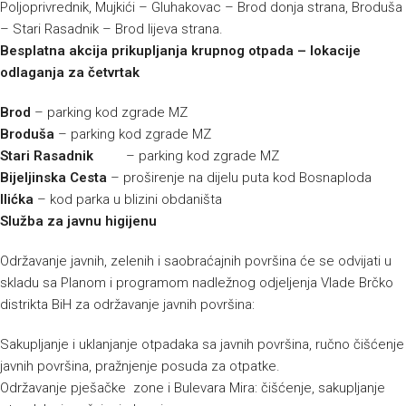
Poljoprivrednik, Mujkići – Gluhakovac – Brod donja strana, Broduša
– Stari Rasadnik – Brod lijeva strana.
Besplatna akcija prikupljanja krupnog otpada – lokacije
odlaganja za četvrtak
Brod
– parking kod zgrade MZ
Broduša
– parking kod zgrade MZ
Stari Rasadnik
– parking kod zgrade MZ
Bijeljinska Cesta
– proširenje na dijelu puta kod Bosnaploda
Ilićka
– kod parka u blizini obdaništa
Služba za javnu higijenu
Održavanje javnih, zelenih i saobraćajnih površina će se odvijati u
skladu sa Planom i programom nadležnog odjeljenja Vlade Brčko
distrikta BiH za održavanje javnih površina:
Sakupljanje i uklanjanje otpadaka sa javnih površina, ručno čišćenje
javnih površina, pražnjenje posuda za otpatke.
Održavanje pješačke zone i Bulevara Mira: čišćenje, sakupljanje