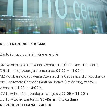
RJ ELEKTRODISTRIBUCIJA
Zastoji u isporuci električne energije:
MZ Kolobara dio (ul. Reisa Džemaludina Čauševića dio i Malića
Džindića dio), zastoj u vremenu od
09:00 – 11:00 h.
MZ Kolobara dio (ul. Reisa Džemaludina Čauševića dio, Kučukalića
dio, Svetozara Ćorovića i Antuna Branka Šimića dio), zastoj u
vremenu
11:00 – 13:00 h.
DV 10kV Potočari , zastoj u trajanju
od 09:00 – 11:00 h
DV 10kV Zovik, zastoj od
30-45min. u toku dana
RJ VODOVOD I KANALIZACIJA