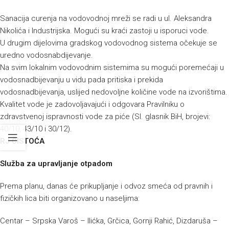
Sanacija curenja na vodovodnoj mreži se radi u ul. Aleksandra
Nikolića i Industrijska. Mogući su kraći zastoji u isporuci vode.
U drugim dijelovima gradskog vodovodnog sistema očekuje se
uredno vodosnabdijevanje.
Na svim lokalnim vodovodnim sistemima su mogući poremećaji u
vodosnadbijevanju u vidu pada pritiska i prekida
vodosnadbijevanja, uslijed nedovoljne količine vode na izvorištima.
Kvalitet vode je zadovoljavajući i odgovara Pravilniku o
zdravstvenoj ispravnosti vode za piće (Sl. glasnik BiH, brojevi:
40/10, 43/10 i 30/12).
RJ ČISTOĆA
Služba za upravljanje otpadom
Prema planu, danas će prikupljanje i odvoz smeća od pravnih i
fizičkih lica biti organizovano u naseljima:
Centar – Srpska Varoš – Ilićka, Grčica, Gornji Rahić, Dizdaruša –