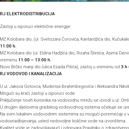
RJ ELEKTRODISTRIBUCIJA
Zastoji u isporuci električne energije:
MZ Kolobara dio, (ul. Svetozara Ćorovića, Kantardžića dio, Kučukal
11:00 h.
MZ Kolobara dio (ul. Eldina Hadžića dio, Rizaha Štetića, Asima Dervi
vremenu
11:00 – 13:00 h.
Novo Brčko manji dio (ulica Esada Pitića), zastoj u vremenu od
3 h
RJ VODOVOD I KANALIZACIJA
U ul. Jakova Gotovca, Muderisa Ibrahimbegovića i Aleksandra Nikoli
Mogući su kraći zastoji u isporuci vode.
Priključenje novih korisnika na vodovodnu mrežu se izvodi u ul. Oml
U drugim dijelovima gradskog vodovodnog sistema očekuje se ur
Na svim lokalnim vodovodnim sistemima su mogući poremećaji u vod
vodosnadbijevanja, usled nedovoljne količine vode na izvorištima.
Kvalitet vode je zadovoljavajući i odgovara Pravilniku o zdravstvenoj