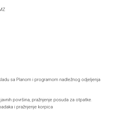
 MZ
u skladu sa Planom i programom nadležnog odjeljenja
e javnih površina, pražnjenje posuda za otpatke.
padaka i pražnjenje korpica