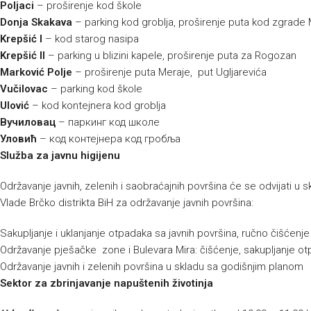
Poljaci
– proširenje kod škole
Donja Skakava
– parking kod groblja, proširenje puta kod zgrade
Krepšić I
– kod starog nasipa
Krepšić II
– parking u blizini kapele, proširenje puta za Rogozan
Marković Polje
– proširenje puta Meraje, put Ugljarevića
Vučilovac
– parking kod škole
Ulović
– kod kontejnera kod groblja
Вучиловац
– паркинг код школе
Уловић
– код контејнера код гробља
Služba za javnu higijenu
Održavanje javnih, zelenih i saobraćajnih površina će se odvijati 
Vlade Brčko distrikta BiH za održavanje javnih površina:
Sakupljanje i uklanjanje otpadaka sa javnih površina, ručno čišćenj
Održavanje pješačke zone i Bulevara Mira: čišćenje, sakupljanje ot
Održavanje javnih i zelenih površina u skladu sa godišnjim planom
Sektor za zbrinjavanje napuštenih životinja