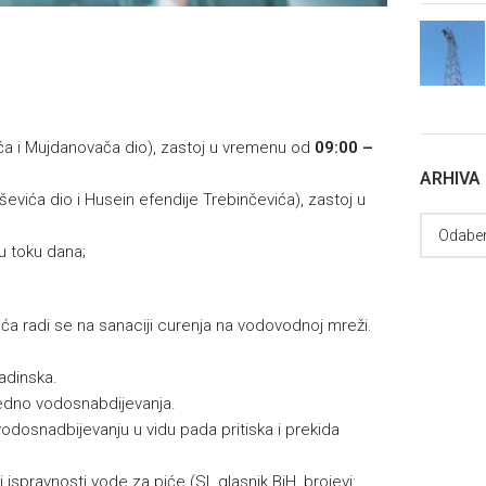
ića i Mujdanovača dio), zastoj u vremenu od
09:00 –
ARHIVA
ševića dio i Husein efendije Trebinčevića), zastoj u
u toku dana;
ća radi se na sanaciji curenja na vodovodnoj mreži.
adinska.
edno vodosnabdijevanja.
osnadbijevanju u vidu pada pritiska i prekida
 ispravnosti vode za piće (Sl. glasnik BiH, brojevi: