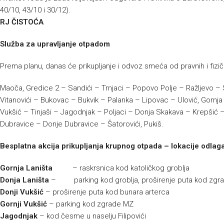
40/10, 43/10 i 30/12).
RJ ČISTOĆA
Služba za upravljanje otpadom
Prema planu, danas će prikupljanje i odvoz smeća od pravnih i fizičk
Maoča, Gredice 2 – Sandići – Trnjaci – Popovo Polje – Ražljevo – S
Vitanovići – Bukovac – Bukvik – Palanka – Lipovac – Ulović, Gornja 
Vukšić – Tinjaši – Jagodnjak – Poljaci – Donja Skakava – Krepšić –
Dubravice – Donje Dubravice – Šatorovići, Pukiš.
Besplatna akcija prikupljanja krupnog otpada – lokacije odlaga
Gornja Laništa
– raskrsnica kod katoličkog groblja
Donja Laništa
– parking kod groblja, proširenje puta kod zgr
Donji Vukšić
– proširenje puta kod bunara arterca
Gornji Vukšić
– parking kod zgrade MZ
Jagodnjak
– kod česme u naselju Filipovići