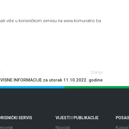
h
ti više u korisničkom servisu na
www.komunalno.ba
Starije
VISNE INFORMACIJE za utorak 11.10.2022. godine
RISNIČKI SERVIS
VIJESTI I PUBLIKACIJE
POSAO 
enovnik
Novosti
Korpora