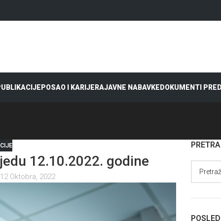
 PUBLIKACIJE
POSAO I KARIJERA
JAVNE NABAVKE
DOKUMENTI PRE
PRETR
CIJE
edu 12.10.2022. godine
12 Oktobra, 2022
POSLED