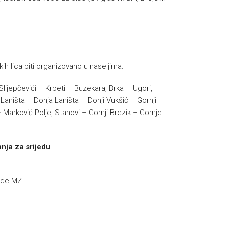
ih lica biti organizovano u naseljima:
lijepčevići – Krbeti – Buzekara, Brka – Ugori,
Laništa – Donja Laništa – Donji Vukšić – Gornji
 Marković Polje, Stanovi – Gornji Brezik – Gornje
nja za srijedu
ade MZ