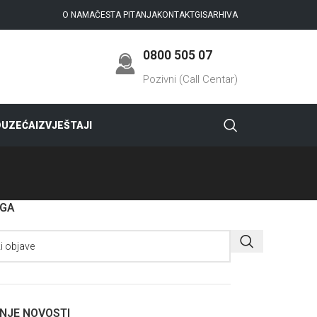
O NAMA
ČESTA PITANJA
KONTAKT
GIS
ARHIVA
0800 505 07
Pozivni (Call Centar)
DUZEĆA
IZVJEŠTAJI
AGA
NJE NOVOSTI