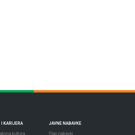
I KARIJERA
JAVNE NABAVKE
tivna kultura
Plan nabavki