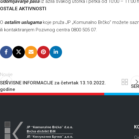
Udomljavanje pasa
iz azila svakog utorka i petka od 10:00 – 11:00 
OSTALE AKTIVNOSTI
O
ostalim uslugama
koje pruža JP „Komunalno Brčko“ možete sazna
ili kontaktiranjem Pozivnog centra 0800 505 07.
Novije
SERVISNE INFORMACIJE za četvrtak 13.10.2022.
SER
godine
KO
Cj