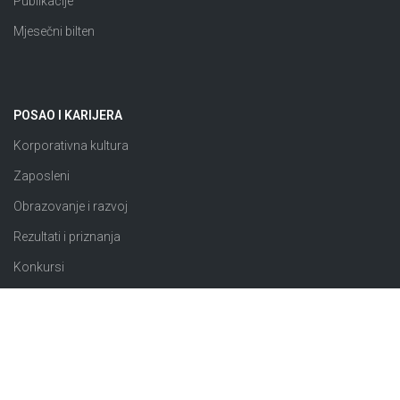
Publikacije
Mjesečni bilten
POSAO I KARIJERA
Korporativna kultura
Zaposleni
Obrazovanje i razvoj
Rezultati i priznanja
Konkursi
JAVNE NABAVKE
Plan nabavki