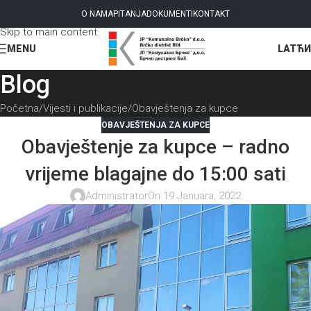
Skip to navigation
O NAMA
PITANJA
DOKUMENTI
KONTAKT
Skip to main content
LAT
ЋИ
MENU
Blog
Početna
Vijesti i publikacije
Obavještenja za kupce
OBAVJEŠTENJA ZA KUPCE
Obavještenje za kupce – radno
vrijeme blagajne do 15:00 sati
Administrator
On 19 Januara, 2022