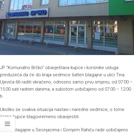
JP “Komunalno Brčko” obavještava kupce i korisnike usluga
preduzeća da će do kraja sedmice šalteri blagajne u ulici Tina
Ujevića 66 raditi skraćeno, odnosno samo prvu smjenu, od 07:00 –
15:00 sati radnim danima, a subotom uobičajeno od 07:00 – 12:00
h.
Ukoliko se ovakva situacija nastavi i naredne sedmice, o tome
ćemo kupce blagovremeno obavijestiti.
Šalteri blagajne u Seonjacima i Gornjem Rahiću rade uobičajeno.