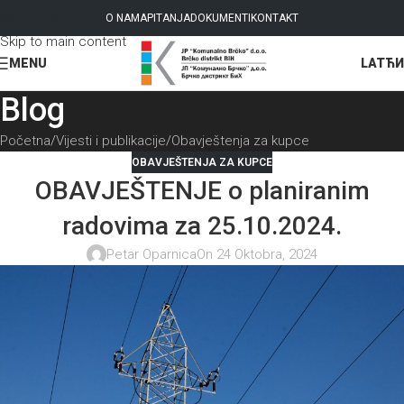
Skip to navigation
O NAMA
PITANJA
DOKUMENTI
KONTAKT
Skip to main content
LAT
ЋИ
MENU
Blog
Početna
Vijesti i publikacije
Obavještenja za kupce
OBAVJEŠTENJA ZA KUPCE
OBAVJEŠTENJE o planiranim
radovima za 25.10.2024.
Petar Oparnica
On 24 Oktobra, 2024