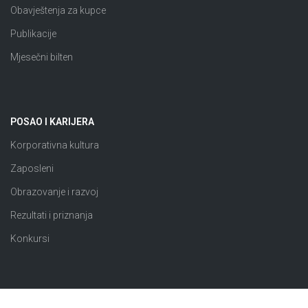
Obavještenja za kupce
Publikacije
Mjesečni bilten
POSAO I KARIJERA
Korporativna kultura
Zaposleni
Obrazovanje i razvoj
Rezultati i priznanja
Konkursi
JAVNE NABAVKE