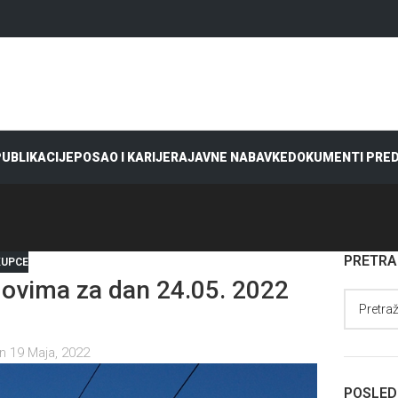
 PUBLIKACIJE
POSAO I KARIJERA
JAVNE NABAVKE
DOKUMENTI PRE
PRETR
KUPCE
ovima za dan 24.05. 2022
n 19 Maja, 2022
POSLED