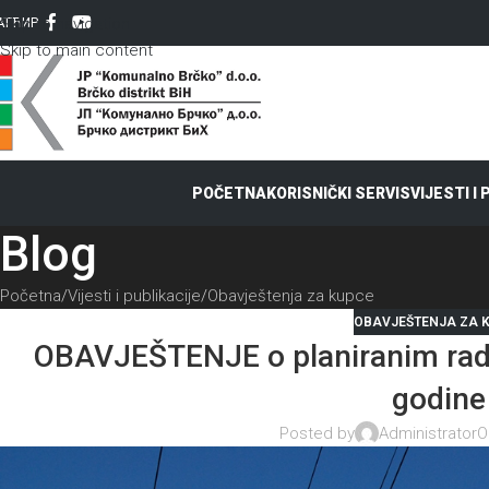
Skip to navigation
AT
ЋИР
Skip to main content
POČETNA
KORISNIČKI SERVIS
VIJESTI I
Blog
Početna
Vijesti i publikacije
Obavještenja za kupce
OBAVJEŠTENJA ZA 
OBAVJEŠTENJE o planiranim rad
godine
Posted by
Administrator
O