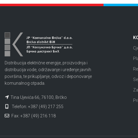
KO
Cj
Pl
Distribucija električne energije, proizvodnja i
Re
distribucija vode, održavanje i uređenje javnih
površina, te prikupljanje, odvoz i deponovanje
Se
komunalnog otpada.
Za
Tina Ujevića 66, 76100, Brčko
Pr
Telefon: +387 (49) 217 255
Fax: +387 (49) 216 118