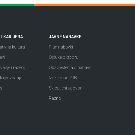
I KARIJERA
JAVNE NABAVKE
tivna kultura
Plan nabavki
eni
Odluke o izboru
anje i razvoj
Obavještenja o nabavci
i i priznanja
Izuzeto od ZJN
si
Sklopljeni ugovori
Razno