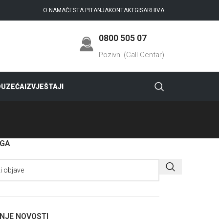
O NAMA
ČESTA PITANJA
KONTAKT
GIS
ARHIVA
0800 505 07
Pozivni (Call Centar)
DUZEĆA
IZVJEŠTAJI
AGA
NJE NOVOSTI