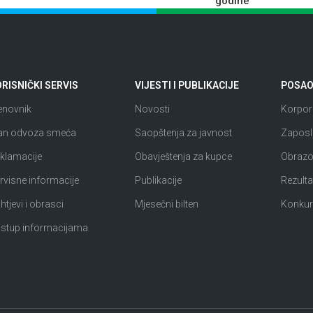
godine
RISNIČKI SERVIS
VIJESTI I PUBLIKACIJE
POSAO 
enovnik
Novosti
Korpora
an odvoza smeća
Saopštenja za javnost
Zaposl
klamacije
Obavještenja za kupce
Obrazov
rvisne informacije
Publikacije
Rezultat
htjevi i obrasci
Mjesečni bilten
Konkur
istup informacijama