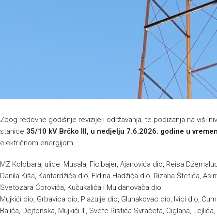
Zbog redovne godišnje revizije i održavanja, te podizanja na viši
stanice
35/10 kV Brčko III, u nedjelju
7.6.2026. godine u vreme
električnom energijom:
MZ Kolobara, ulice: Musala, Ficibajer, Ajanovića dio, Reisa Džemalud
Danila Kiša, Kantardžića dio, Eldina Hadžića dio, Rizaha Štetića, As
Svetozara Ćorovića, Kučukalića i Mujdanovača dio.
Mujkići dio, Grbavica dio, Plazulje dio, Gluhakovac dio, Ivici dio, Ć
Balića, Dejtonska, Mujkići III, Svete Ristića Svračeta, Ciglana, Lejlića, 