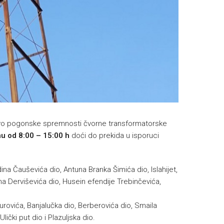
 nivo pogonske spremnosti čvorne transformatorske
nu od 8:00 – 15:00 h
doći do prekida u isporuci
ina Čauševića dio, Antuna Branka Šimića dio, Islahijet,
ima Derviševića dio, Husein efendije Trebinčevića,
umurovića, Banjalučka dio, Berberovića dio, Smaila
Ulički put dio i Plazuljska dio.