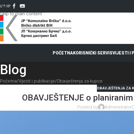
Skip to navigation
AT
ЋИР
Skip to main content
POČETNA
KORISNIČKI SERVIS
VIJESTI I
Blog
Početna
Vijesti i publikacije
Obavještenja za kupce
OBAVJEŠTENJA ZA 
OBAVJEŠTENJE o planiranim 
Posted by
Administrator
O