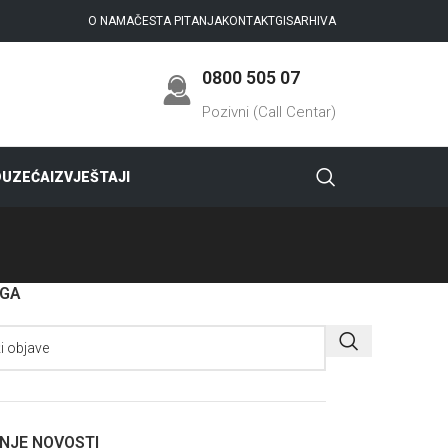
O NAMA
ČESTA PITANJA
KONTAKT
GIS
ARHIVA
0800 505 07
Pozivni (Call Centar)
DUZEĆA
IZVJEŠTAJI
AGA
NJE NOVOSTI