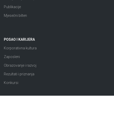
Publikacije
Mjesečni bilten
POSAO I KARIJERA
Korporativna kultura
Zaposleni
Obrazovanje i razvoj
Rezultati i priznanja
Konkursi
JAVNE NABAVKE