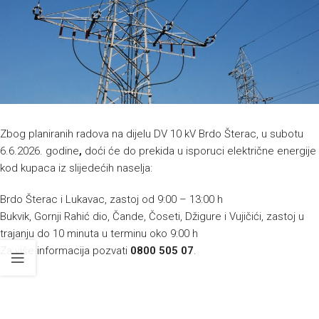
Zbog planiranih radova na dijelu DV 10 kV Brdo Šterac, u subotu
6.6.2026. godine
,
doći će do prekida u isporuci električne energije
kod kupaca iz slijedećih naselja:
Brdo Šterac i Lukavac, zastoj od 9:00 – 13:00 h
Bukvik, Gornji Rahić dio, Čande, Čoseti, Džigure i Vujičići, zastoj u
trajanju do 10 minuta u terminu oko 9:00 h
Za više informacija pozvati
0800 505 07
.