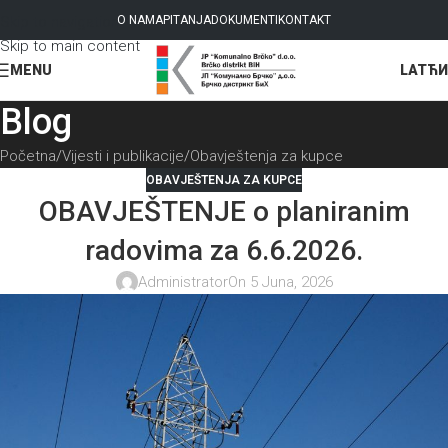
Skip to navigation
O NAMA
PITANJA
DOKUMENTI
KONTAKT
Skip to main content
LAT
ЋИ
MENU
Blog
Početna
Vijesti i publikacije
Obavještenja za kupce
OBAVJEŠTENJA ZA KUPCE
OBAVJEŠTENJE o planiranim
radovima za 6.6.2026.
Administrator
On 5 Juna, 2026