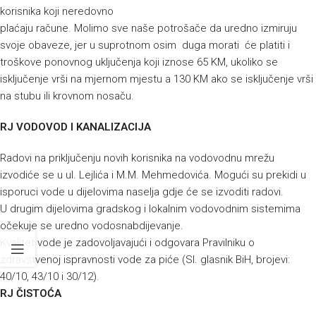
korisnika koji neredovno
plaćaju račune. Molimo sve naše potrošače da uredno izmiruju
svoje obaveze, jer u suprotnom osim duga morati će platiti i
troškove ponovnog uključenja koji iznose 65 KM, ukoliko se
isključenje vrši na mjernom mjestu a 130 KM ako se isključenje vrši
na stubu ili krovnom nosaču.
RJ VODOVOD I KANALIZACIJA
Radovi na priključenju novih korisnika na vodovodnu mrežu
izvodiće se u ul. Lejlića i M.M. Mehmedovića. Mogući su prekidi u
isporuci vode u dijelovima naselja gdje će se izvoditi radovi.
U drugim dijelovima gradskog i lokalnim vodovodnim sistemima
očekuje se uredno vodosnabdijevanje.
Kvalitet vode je zadovoljavajući i odgovara Pravilniku o
zdravstvenoj ispravnosti vode za piće (Sl. glasnik BiH, brojevi:
40/10, 43/10 i 30/12).
RJ ČISTOĆA