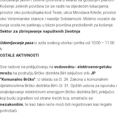
Održavanje javnih i zelenih površina u skladu sa godišnjim planom
Košenje zelenih površina će se raditi na slijedećim lokacijama:
prostor oko podvožnjaka kod Tesle, ulica Miroslava Krleže, prostor
oko Veterinarske stanice i naselje Solidarnosti. Molimo vozače da
svoja vozila ne parkiraju u blizini površina predviđenih za košenje.
Sektor za zbrinjavanje napuštenih životinja
Udomljavanje pasa
iz azila svakog utorka i petka od 10:00 – 11:00
h
OSTALE AKTIVNOSTI
Sve radove na priključivanju na
vodovodnu
i
elektroenergetsku
mrežu
na području Brčko distrikta BiH isključivo vrši
JP
“Komunalno Brčko”
. U skladu sa čl. 24. Zakona o komunalnim
djelatnostima Brčko distrikta BiH i čl. 31. Opštih uslova za isporuku i
snabdijevanje električnom energijom Brčko distrikta BiH, priključci
koji budu izgrađeni od strane trećih lica, smatraće se
nezakonitim
, te kao takvi neće moći biti registrovani kao legalni
potrošači.