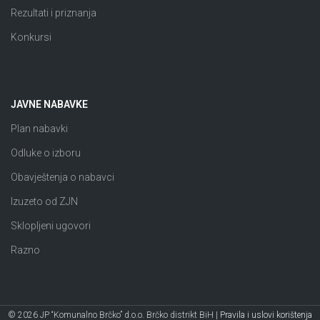
Rezultati i priznanja
Konkursi
JAVNE NABAVKE
Plan nabavki
Odluke o izboru
Obavještenja o nabavci
Izuzeto od ZJN
Sklopljeni ugovori
Razno
© 2026 JP “Komunalno Brčko” d.o.o. Brčko distrikt BiH |
Pravila i uslovi korištenja