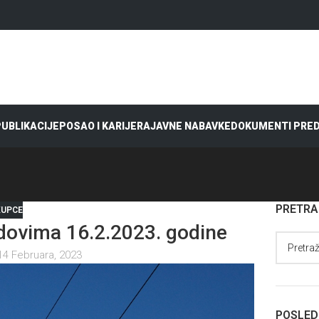
 PUBLIKACIJE
POSAO I KARIJERA
JAVNE NABAVKE
DOKUMENTI PRE
PRETR
KUPCE
ovima 16.2.2023. godine
14 Februara, 2023
POSLED