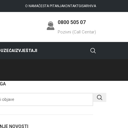
O NAMA
ČESTA PITANJA
KONTAKT
GIS
ARHIVA
0800 505 07
Pozivni (Call Centar)
DUZEĆA
IZVJEŠTAJI
AGA
NJE NOVOSTI