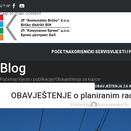
Skip to navigation
AT
ЋИР
Skip to main content
POČETNA
KORISNIČKI SERVIS
VIJESTI I
Blog
Početna
Vijesti i publikacije
Obavještenja za kupce
OBAVJEŠTENJA ZA 
OBAVJEŠTENJE o planiranim rad
Posted by
Administrator
On 