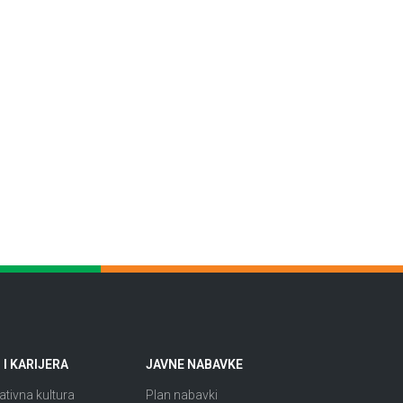
I KARIJERA
JAVNE NABAVKE
tivna kultura
Plan nabavki