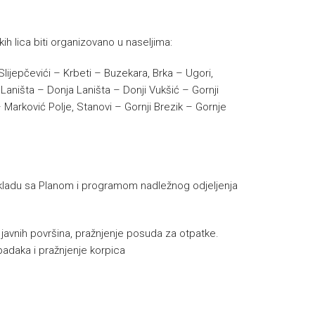
ih lica biti organizovano u naseljima:
lijepčevići – Krbeti – Buzekara, Brka – Ugori,
Laništa – Donja Laništa – Donji Vukšić – Gornji
 Marković Polje, Stanovi – Gornji Brezik – Gornje
u skladu sa Planom i programom nadležnog odjeljenja
e javnih površina, pražnjenje posuda za otpatke.
padaka i pražnjenje korpica