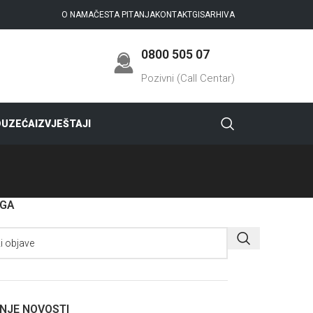
O NAMA
ČESTA PITANJA
KONTAKT
GIS
ARHIVA
0800 505 07
Pozivni (Call Centar)
DUZEĆA
IZVJEŠTAJI
AGA
NJE NOVOSTI