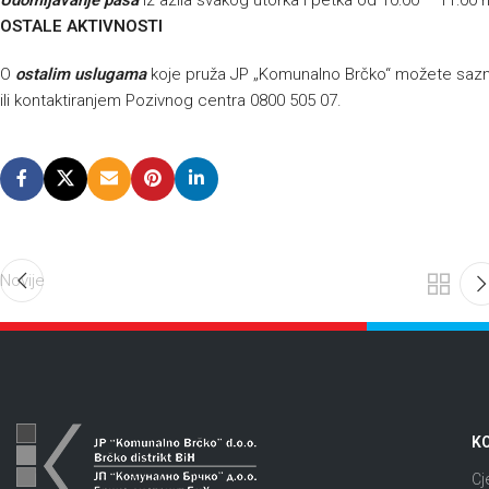
Udomljavanje pasa
iz azila svakog utorka i petka od 10:00 – 11:00 
OSTALE AKTIVNOSTI
O
ostalim uslugama
koje pruža JP „Komunalno Brčko“ možete sazna
ili kontaktiranjem Pozivnog centra 0800 505 07.
Novije
KO
Cj