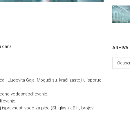
u dana
ARHIVA
a i Ljudevita Gaja. Mogući su kraći zastoji u isporuci
edno vodosnabdijevanje.
jevanje.
 ispravnosti vode za piće (Sl. glasnik BiH, brojevi: