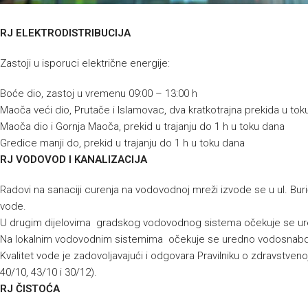
RJ ELEKTRODISTRIBUCIJA
Zastoji u isporuci električne energije:
Boće dio, zastoj u vremenu 09:00 – 13:00 h
Maoča veći dio, Prutače i Islamovac, dva kratkotrajna prekida u tok
Maoča dio i Gornja Maoča, prekid u trajanju do 1 h u toku dana
Gredice manji do, prekid u trajanju do 1 h u toku dana
RJ VODOVOD I KANALIZACIJA
Radovi na sanaciji curenja na vodovodnoj mreži izvode se u ul. Burić
vode.
U drugim dijelovima gradskog vodovodnog sistema očekuje se ur
Na lokalnim vodovodnim sistemima očekuje se uredno vodosnabdi
Kvalitet vode je zadovoljavajući i odgovara Pravilniku o zdravstvenoj
40/10, 43/10 i 30/12).
RJ ČISTOĆA