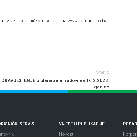
h
ti više u korisničkom servisu na
www.komunalno.ba
Starije
OBAVJEŠTENJE o planiranim radovima 16.2.2023.
godine
RISNIČKI SERVIS
VIJESTI I PUBLIKACIJE
POSAO 
enovnik
Novosti
Korpora