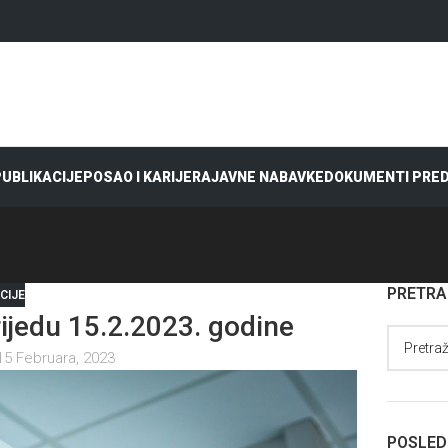
 PUBLIKACIJE
POSAO I KARIJERA
JAVNE NABAVKE
DOKUMENTI PRE
PRETR
CIJE
jedu 15.2.2023. godine
15 Februara, 2023
POSLED