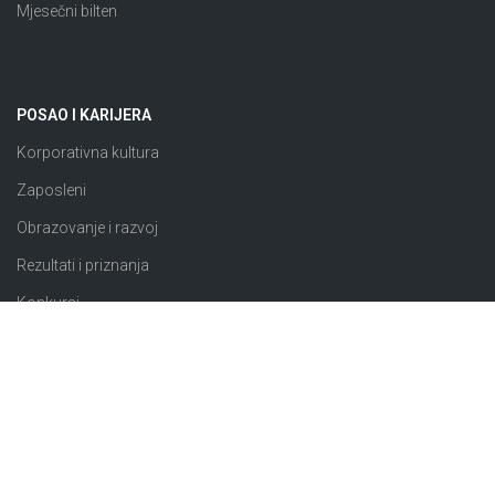
Mjesečni bilten
POSAO I KARIJERA
Korporativna kultura
Zaposleni
Obrazovanje i razvoj
Rezultati i priznanja
Konkursi
JAVNE NABAVKE
Plan nabavki
Odluke o izboru