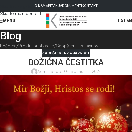
Skip to navigation
O NAMA
PITANJA
DOKUMENTI
KONTAKT
Skip to main content
LAT
ЋИ
MENU
Blog
Početna
Vijesti i publikacije
Saopštenja za javnost
SAOPŠTENJA ZA JAVNOST
BOŽIĆNA ČESTITKA
Administrator
On 5 Januara, 2024