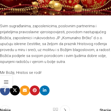
Svim sugrađanima, zaposlenicima, poslovnim partnerima i
prijateljima pravoslavne vjeroispovijesti, povodom nastupajućeg
Božića, zaposlenici i rukovodstvo JP „Komunalno Brčko“ d.o.o.
upućuju iskrene čestitke, sa željom da praznik Hristovog rođenja
provedu u miru i sreći, uz molitvu i s Božijim blagoslovom, a radost
Božića podijele sa svojom porodicom i svim ljudima dobre volje,
ispunjeni radošću i vjerom u bolje sutra.
Mir Božiji, Hristos se rodi!
Novije
Starije