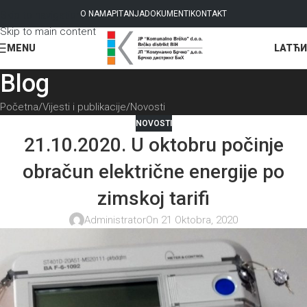
Skip to navigation
O NAMA
PITANJA
DOKUMENTI
KONTAKT
Skip to main content
LAT
ЋИ
MENU
Blog
Početna
Vijesti i publikacije
Novosti
NOVOSTI
21.10.2020. U oktobru počinje
obračun električne energije po
zimskoj tarifi
Administrator
On 21 Oktobra, 2020