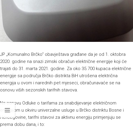
JP „Komunalno Brčko“ obavještava građane da je od 1. oktobra
2020. godine na snazi zimski obračun električne energije koji će
trajati do 31. marta 2021. godine. Za oko 35.700 kupaca električne
energije sa područja Brčko distrikta BiH utrošena električna
energija u ovom i narednih pet mjeseci, obračunavaće se na
osnovu viših sezonskih tarifnih stavova.
Na osnovu Odluke o tarifama za snabdijevanje električnom
energijom u okviru univerzalne usluge u Brčko distriktu Bosne i
Hercegovine, tarifni stavovi za aktivnu energiju primjenjuju se
prema dobu dana, i to: