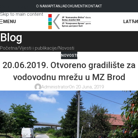
Skip to navigation
O NAMA
PITANJA
DOKUMENTI
KONTAKT
Skip to main content
LAT
ЋИ
MENU
Blog
Početna
Vijesti i publikacije
Novosti
NOVOSTI
20.06.2019. Otvoreno gradilište za
vodovodnu mrežu u MZ Brod
Administrator
On 20 Juna, 2019