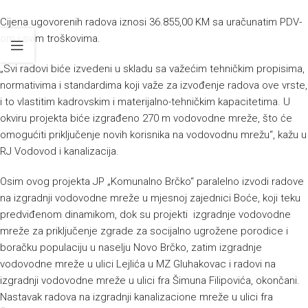
Cijena ugovorenih radova iznosi 36.855,00 KM sa uračunatim PDV-
om i svim troškovima.
„Svi radovi biće izvedeni u skladu sa važećim tehničkim propisima,
normativima i standardima koji važe za izvođenje radova ove vrste,
i to vlastitim kadrovskim i materijalno-tehničkim kapacitetima. U
okviru projekta biće izgrađeno 270 m vodovodne mreže, što će
omogućiti priključenje novih korisnika na vodovodnu mrežu“, kažu u
RJ Vodovod i kanalizacija.
Osim ovog projekta JP „Komunalno Brčko“ paralelno izvodi radove
na izgradnji vodovodne mreže u mjesnoj zajednici Boće, koji teku
predviđenom dinamikom, dok su projekti izgradnje vodovodne
mreže za priključenje zgrade za socijalno ugrožene porodice i
boračku populaciju u naselju Novo Brčko, zatim izgradnje
vodovodne mreže u ulici Lejlića u MZ Gluhakovac i radovi na
izgradnji vodovodne mreže u ulici fra Šimuna Filipovića, okončani.
Nastavak radova na izgradnji kanalizacione mreže u ulici fra