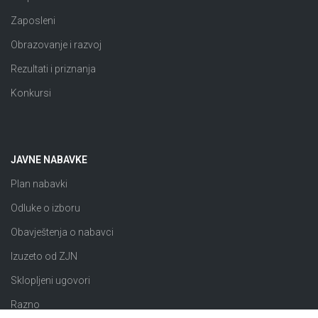
Zaposleni
Obrazovanje i razvoj
Rezultati i priznanja
Konkursi
JAVNE NABAVKE
Plan nabavki
Odluke o izboru
Obavještenja o nabavci
Izuzeto od ZJN
Sklopljeni ugovori
Razno