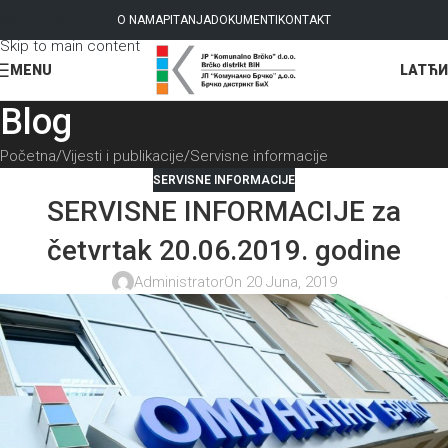
Skip to navigation
O NAMA
PITANJA
DOKUMENTI
KONTAKT
Skip to main content
LAT
ЋИ
MENU
Blog
Početna
Vijesti i publikacije
Servisne informacije
SERVISNE INFORMACIJE
SERVISNE INFORMACIJE za
četvrtak 20.06.2019. godine
Administrator
On 20 Juna, 2019