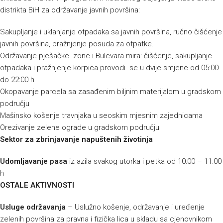
distrikta BiH za održavanje javnih površina:
Sakupljanje i uklanjanje otpadaka sa javnih površina, ručno čišćenje
javnih površina, pražnjenje posuda za otpatke.
Održavanje pješačke zone i Bulevara mira: čišćenje, sakupljanje
otpadaka i pražnjenje korpica provodi se u dvije smjene od 05:00
do 22:00 h
Okopavanje parcela sa zasađenim biljnim materijalom u gradskom
području
Mašinsko košenje travnjaka u seoskim mjesnim zajednicama
Orezivanje zelene ograde u gradskom području
Sektor za zbrinjavanje napuštenih životinja
Udomljavanje pasa
iz azila svakog utorka i petka od 10:00 – 11:00
h
OSTALE AKTIVNOSTI
Usluge održavanja
– Uslužno košenje, održavanje i uređenje
zelenih površina za pravna i fizička lica u skladu sa cjenovnikom