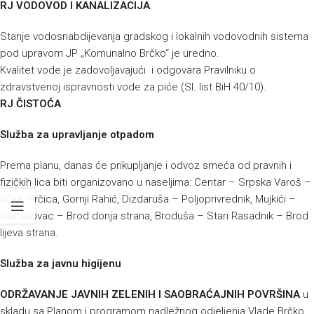
RJ VODOVOD I KANALIZACIJA
.
Stanje vodosnabdijevanja gradskog i lokalnih vodovodnih sistema
pod upravom JP „Komunalno Brčko“ je uredno.
Kvalitet vode je zadovoljavajući i odgovara Pravilniku o
zdravstvenoj ispravnosti vode za piće (Sl. list BiH 40/10).
RJ ČISTOĆA
Služba za upravljanje otpadom
Prema planu, danas će prikupljanje i odvoz smeća od pravnih i
fizičkih lica biti organizovano u naseljima:
Centar – Srpska Varoš –
Ilićka, Grčica, Gornji Rahić, Dizdaruša – Poljoprivrednik, Mujkići –
Gluhakovac – Brod donja strana, Broduša – Stari Rasadnik – Brod
lijeva strana.
Služba za javnu higijenu
ODRŽAVANJE JAVNIH ZELENIH I SAOBRAĆAJNIH POVRŠINA
u
skladu sa Planom i programom nadležnog odjeljenja Vlade Brčko