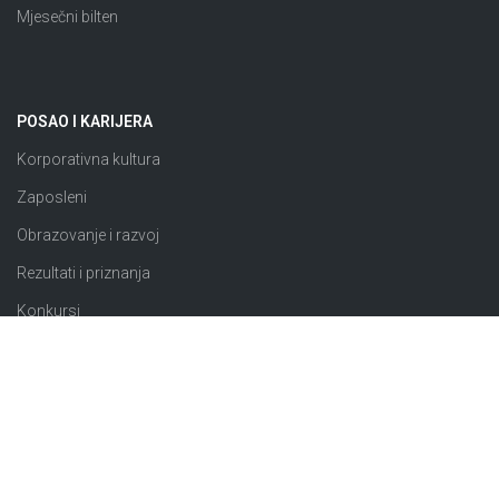
Mjesečni bilten
POSAO I KARIJERA
Korporativna kultura
Zaposleni
Obrazovanje i razvoj
Rezultati i priznanja
Konkursi
JAVNE NABAVKE
Plan nabavki
Odluke o izboru