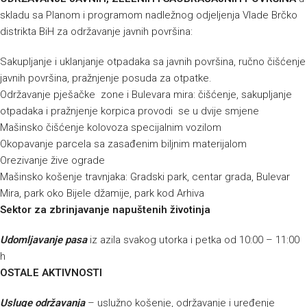
skladu sa Planom i programom nadležnog odjeljenja Vlade Brčko
distrikta BiH za održavanje javnih površina:
Sakupljanje i uklanjanje otpadaka sa javnih površina, ručno čišćenje
javnih površina, pražnjenje posuda za otpatke.
Održavanje pješačke zone i Bulevara mira: čišćenje, sakupljanje
otpadaka i pražnjenje korpica provodi se u dvije smjene
Mašinsko čišćenje kolovoza specijalnim vozilom
Okopavanje parcela sa zasađenim biljnim materijalom
Orezivanje žive ograde
Mašinsko košenje travnjaka: Gradski park, centar grada, Bulevar
Mira, park oko Bijele džamije, park kod Arhiva
Sektor za zbrinjavanje napuštenih životinja
Udomljavanje pasa
iz azila svakog utorka i petka od 10:00 – 11:00
h
OSTALE AKTIVNOSTI
Usluge održavanja
– uslužno košenje, održavanje i uređenje