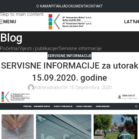
Skip to navigation
O NAMA
PITANJA
DOKUMENTI
KONTAKT
Skip to main content
LAT
ЋИ
MENU
Blog
Početna
Vijesti i publikacije
Servisne informacije
SERVISNE INFORMACIJE
SERVISNE INFORMACIJE za utorak
15.09.2020. godine
Administrator
On 15 Septembra, 2020