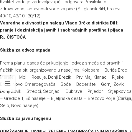
Kvalitet vode je zadovoljavajući i odgovara Pravilniku o
zdravstvenoj ispravnosti vode za piće (Sl. glasnik BiH, brojevi:
40/10, 43/10 i 30/12)
Vanredne aktivnosti po nalogu Vlade Brčko distrikta BiH:
pranje i dezinfekcija javnih i saobraćajnih površina i pijaca
RJ ČISTOĆA
Služba za odvoz otpada:
Prema planu, danas će prikupljanje i odvoz smeća od pravnih i
fizičkih lica biti organizovano u naseljima: Kolobara – Burića Brdo –
Meraje – Ivici – Rosulje, Donji Brezik – Prvi Maj, Klanac – Rijeke –
Brčko Novo, Omerbegovača – Boće – Boderište – Gornji Zovik –
Donji Zovik – Štrepci, Seonjaci – Dubrave – Prijedor – Stjepkovica
– Gredice 1, Eš naselje – Bijeljinska cesta – Brezovo Polje (Čaršija,
Selo, Novo naselje).
Služba za javnu higijenu
ODRŽAVANJE JAVNIH, ZELENIH I SAOBRAĆAJNIH POVRŠINA
u