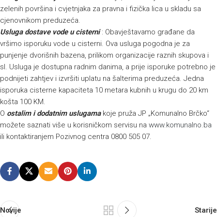
zelenih površina i cvjetnjaka za pravna i fizička lica u skladu sa
cjenovnikom preduzeća.
Usluga dostave vode u cisterni
: Obavještavamo građane da
vršimo isporuku vode u cisterni. Ova usluga pogodna je za
punjenje dvorišnih bazena, prilikom organizacije raznih skupova i
sl. Usluga je dostupna radnim danima, a prije isporuke potrebno je
podnijeti zahtjev i izvršiti uplatu na šalterima preduzeća. Jedna
isporuka cisterne kapaciteta 10 metara kubnih u krugu do 20 km
košta 100 KM.
O
ostalim i dodatnim uslugama
koje pruža JP „Komunalno Brčko“
možete saznati više u korisničkom servisu na
www.komunalno.ba
ili kontaktiranjem Pozivnog centra 0800 505 07.
Novije
Starije