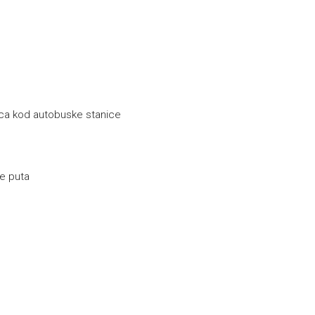
ica kod autobuske stanice
je puta