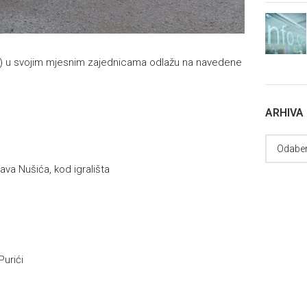
va) u svojim mjesnim zajednicama odlažu na navedene
ARHIVA
va Nušića, kod igrališta
Purići