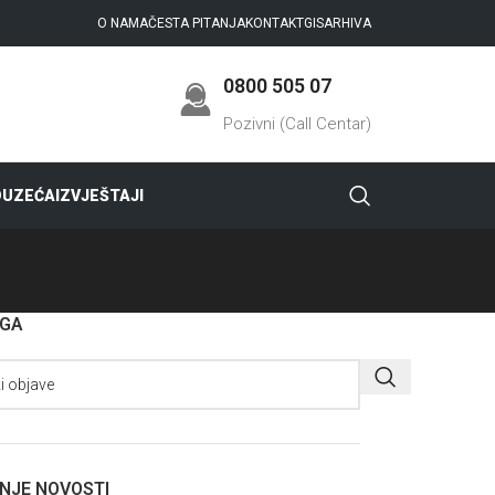
O NAMA
ČESTA PITANJA
KONTAKT
GIS
ARHIVA
0800 505 07
Pozivni (Call Centar)
DUZEĆA
IZVJEŠTAJI
AGA
NJE NOVOSTI