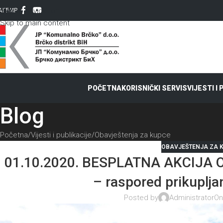
Skip to navigation
AT
ЋИР
Skip to main content
POČETNA
KORISNIČKI SERVIS
VIJESTI I
Blog
Početna
Vijesti i publikacije
Obavještenja za kupce
OBAVJEŠTENJA ZA 
01.10.2020. BESPLATNA AKCIJ
– raspored prikuplja
Posted by
Administrator
On