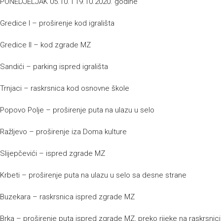
PONEDJELJAK 05.10. i 19.10.2020. godine
Gredice I – proširenje kod igrališta
Gredice II – kod zgrade MZ
Sandići – parking ispred igrališta
Trnjaci – raskrsnica kod osnovne škole
Popovo Polje – proširenje puta na ulazu u selo
Ražljevo – proširenje iza Doma kulture
Slijepčevići – ispred zgrade MZ
Krbeti – proširenje puta na ulazu u selo sa desne strane
Buzekara – raskrsnica ispred zgrade MZ
Brka – proširenje puta ispred zgrade MZ, preko rijeke na raskrsnic