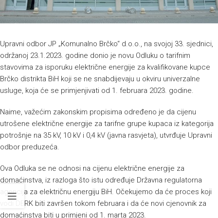
Upravni odbor JP „Komunalno Brčko“ d.o.o., na svojoj 33. sjednici,
održanoj 23.1.2023. godine donio je novu Odluku o tarifnim
stavovima za isporuku električne energije za kvalifikovane kupce
Brčko distrikta BiH koji se ne snabdijevaju u okviru univerzalne
usluge, koja će se primjenjivati od 1. februara 2023. godine.
Naime, važećim zakonskim propisima određeno je da cijenu
utrošene električne energije za tarifne grupe kupaca iz kategorija
potrošnje na 35 kV, 10 kV i 0,4 kV (javna rasvjeta), utvrđuje Upravni
odbor preduzeća.
Ova Odluka se ne odnosi na cijenu električne energije za
domaćinstva, iz razloga što istu određuje Državna regulatorna
agencija za električnu energiju BiH. Očekujemo da će proces koji
vodi DERK biti završen tokom februara i da će novi cjenovnik za
domaćinstva biti u primjeni od 1. marta 2023.