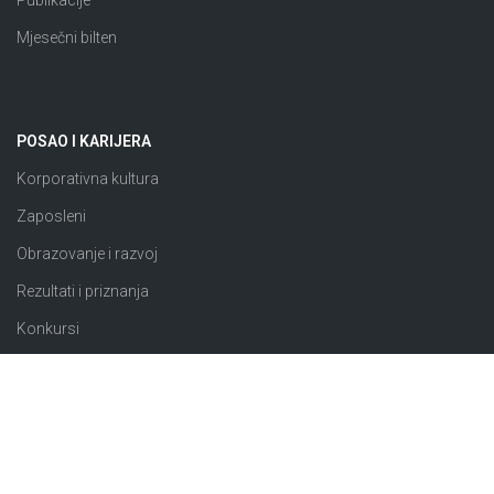
Mjesečni bilten
POSAO I KARIJERA
Korporativna kultura
Zaposleni
Obrazovanje i razvoj
Rezultati i priznanja
Konkursi
JAVNE NABAVKE
Plan nabavki