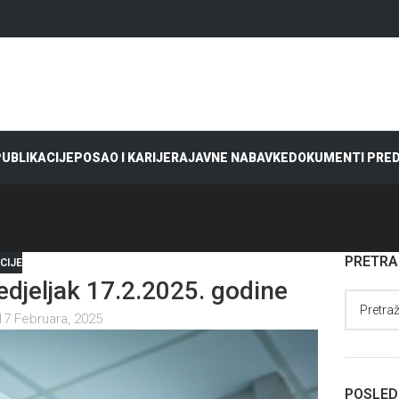
 PUBLIKACIJE
POSAO I KARIJERA
JAVNE NABAVKE
DOKUMENTI PRE
PRETR
CIJE
jeljak 17.2.2025. godine
17 Februara, 2025
POSLED