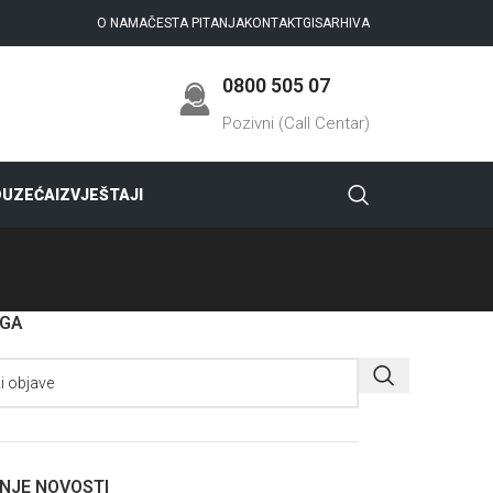
O NAMA
ČESTA PITANJA
KONTAKT
GIS
ARHIVA
0800 505 07
Pozivni (Call Centar)
DUZEĆA
IZVJEŠTAJI
AGA
NJE NOVOSTI