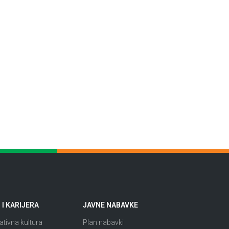
I KARIJERA
JAVNE NABAVKE
tivna kultura
Plan nabavki