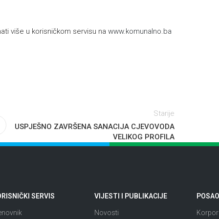
ti više u korisničkom servisu na
www.komunalno.ba
Starije
USPJEŠNO ZAVRŠENA SANACIJA CJEVOVODA
VELIKOG PROFILA
RISNIČKI SERVIS
VIJESTI I PUBLIKACIJE
POSAO 
enovnik
Novosti
Korpora