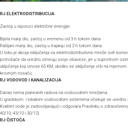
RJ ELEKTRODISTRIBUCIJA
Zastoji u isporuci električne energije:
Bijela manji dio, zastoj u vremenu od 3 h tokom dana
Rašljani manji dio, zastoj u trajanju od 2 h tokom dana
U toku je akcija isključenja sa elektrodistributivne mreže svih kor
potrošače da uredno izmiruju svoje obaveze, jer u suprotnom osim
uključenja koji iznose 65 KM, ukoliko se isključenje vrši na mjernom 
krovnom nosaču.
RJ VODOVOD I KANALIZACIJA
Danas nema planiranih radova na vodovodnim mrežama.
U gradskom i lokalnim vodovodnim sistemima očekuje se uredno 
Kvalitet vode je zadovoljavajući i odgovara Pravilniku o zdravstvenoj
40/10, 43/10 i 30/12).
RJ ČISTOĆA