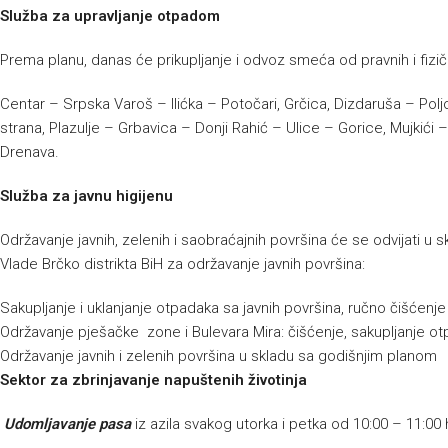
Služba za upravljanje otpadom
Prema planu, danas će prikupljanje i odvoz smeća od pravnih i fizičk
Centar – Srpska Varoš – Ilićka – Potočari, Grčica, Dizdaruša – Polj
strana, Plazulje – Grbavica – Donji Rahić – Ulice – Gorice, Mujkić
Drenava.
Služba za javnu higijenu
Održavanje javnih, zelenih i saobraćajnih površina će se odvijati 
Vlade Brčko distrikta BiH za održavanje javnih površina:
Sakupljanje i uklanjanje otpadaka sa javnih površina, ručno čišćenj
Održavanje pješačke zone i Bulevara Mira: čišćenje, sakupljanje ot
Održavanje javnih i zelenih površina u skladu sa godišnjim planom
Sektor za zbrinjavanje napuštenih životinja
Udomljavanje pasa
iz azila svakog utorka i petka od 10:00 – 11:00 