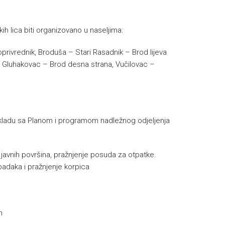
ih lica biti organizovano u naseljima:
oprivrednik, Broduša – Stari Rasadnik – Brod lijeva
i – Gluhakovac – Brod desna strana, Vučilovac –
u skladu sa Planom i programom nadležnog odjeljenja
e javnih površina, pražnjenje posuda za otpatke.
padaka i pražnjenje korpica
h