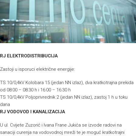
RJ ELEKTRODISTRIBUCIJA
Zastoji u isporuci električne energije:
TS 10/0,4kV Kolobara 15 (jedan NN izlaz), dva kratkotrajna prekida
od 08:00 – 08:30 h i 16:00 – 16:30 h
TS 10/0,4kV Poljoprivrednik 2 (jedan NN izlaz), zastoj 1 h u toku
dana
RJ VODOVOD I KANALIZACIJA
U ul. Cvijete Zuzorić i Ivana Frane Jukića se izvode radovi na
sanaciji curenja na vodovodnoj mreži te je moguć kratkotrajni