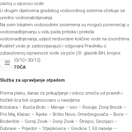
zastoj u isporuci vode
U drugim dijelovima gradskog vodovodnog sistema očekuje se
uredno vodosnabdijevanja.
Na svim lokalnim vodovodnim sistemima su mogući poremećaji u
vodosnadbijevanju u vidu pada pritiska i prekida
vodosnadbijevanja, usljed nedovoljne količine vode na izvorištima.
Kvalitet vode je zadovoljavajući i odgovara Pravilniku o
zdravstvenoj ispravnosti vode za piće (Sl. glasnik BiH, brojevi:
40/10, 43/10 i 30/12).
RJ ČISTOĆA
Služba za upravljanje otpadom
Prema planu, danas će prikupljanje i odvoz smeća od pravnih i
fizičkih lica biti organizovano u naseljima:
Kolobara – Burića Brdo – Meraje – Ivici – Rosulje, Donji Brezik –
Prvi Maj, Klanac – Rijeke – Brčko Novo, Omerbegovača – Boće –
Boderište – Gornji Zovik – Donji Zovik – Štrepci, Seonjaci –
Dubrave – Prijedor – Stjepkovica – Gredice 1, Eš naselje –