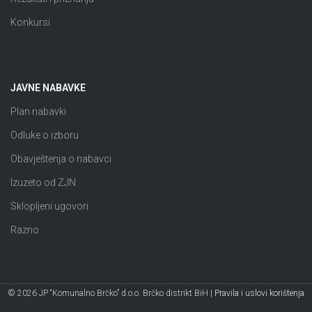
Konkursi
JAVNE NABAVKE
Plan nabavki
Odluke o izboru
Obavještenja o nabavci
Izuzeto od ZJN
Sklopljeni ugovori
Razno
© 2026 JP “Komunalno Brčko” d.o.o. Brčko distrikt BiH |
Pravila i uslovi korištenja