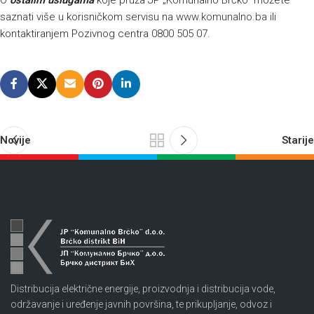
O
ostalim uslugama
koje pruža JP „Komunalno Brčko“ možete
saznati više u korisničkom servisu na
www.komunalno.ba
ili
kontaktiranjem Pozivnog centra 0800 505 07.
Novije
Starije
Distribucija električne energije, proizvodnja i distribucija vode,
održavanje i uređenje javnih površina, te prikupljanje, odvoz i