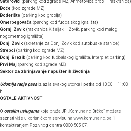
Šatorovići
(parking kod zgrade MZ, Ahmetovića brdo – raskrsnica)
Boće
(kod zgrade MZ)
Boderište
(parking kod groblja)
Omerbegovača
(parking kod fudbalskog igrališta)
Gornji Zovik
(raskrsnica Kišeljak – Zovik, parking kod malog
nogometnog igrališta)
Donji Zovik
(skretanje za Donji Zovik kod autobuske stanice)
Štrepci
(parking kod zgrade MZ)
Donji Brezik
(parking kod fudbalskog igrališta, Interplet parking)
Prvi Maj
(parking kod zgrade MZ)
Sektor za zbrinjavanje napuštenih životinja
Udomljavanje pasa
iz azila svakog utorka i petka od 10:00 – 11:00
h
OSTALE AKTIVNOSTI
O
ostalim uslugama
koje pruža JP „Komunalno Brčko“ možete
saznati više u korisničkom servisu na
www.komunalno.ba
ili
kontaktiranjem Pozivnog centra 0800 505 07.