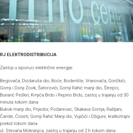
RJ ELEKTRODISTRIBUCIJA
Zastoji u isporuci električne energije:
Begovača, Dizdaruša dio, Boće, Boderište, Vranovača, Goričkići,
Gornji i Donji Zovik, Šatorovići, Gornji Rahić manji dio, Štrepci,
Bunarić Peškiri, Krnjića Brdo i Repino Brdo, zastoj u trajanju od 30
minuta tokom dana
Bukvik manji dio, Prijedor, Podarevac, Skakava Gornja, Rašljani,
Čande, Ćoseti, Gornji Rahić Manji dio, Vujičići i Džigure, kratkotrajni
prekid tokom dana
ul. Stevana Mokranjca, zastoj u trajanju od 2 h tokom dana