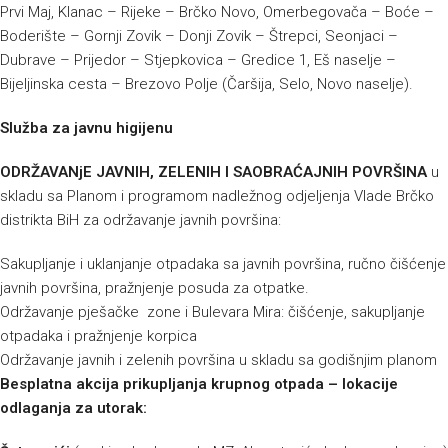
Prvi Maj, Klanac – Rijeke – Brčko Novo, Omerbegovača – Boće –
Boderište – Gornji Zovik – Donji Zovik – Štrepci, Seonjaci –
Dubrave – Prijedor – Stjepkovica – Gredice 1, Eš naselje –
Bijeljinska cesta – Brezovo Polje (Čaršija, Selo, Novo naselje).
Služba za javnu higijenu
ODRŽAVANjE JAVNIH, ZELENIH I SAOBRAĆAJNIH POVRŠINA
u
skladu sa Planom i programom nadležnog odjeljenja Vlade Brčko
distrikta BiH za održavanje javnih površina:
Sakupljanje i uklanjanje otpadaka sa javnih površina, ručno čišćenje
javnih površina, pražnjenje posuda za otpatke.
Održavanje pješačke zone i Bulevara Mira: čišćenje, sakupljanje
otpadaka i pražnjenje korpica
Održavanje javnih i zelenih površina u skladu sa godišnjim planom
Besplatna akcija prikupljanja krupnog otpada – lokacije
odlaganja za utorak: