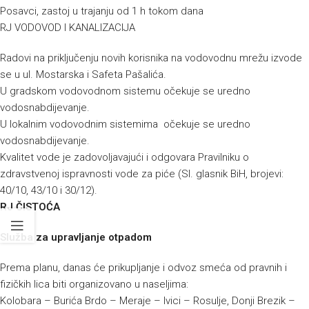
Posavci, zastoj u trajanju od 1 h tokom dana
RJ VODOVOD I KANALIZACIJA
Radovi na priključenju novih korisnika na vodovodnu mrežu izvode
se u ul. Mostarska i Safeta Pašalića.
U gradskom vodovodnom sistemu očekuje se uredno
vodosnabdijevanje.
U lokalnim vodovodnim sistemima očekuje se uredno
vodosnabdijevanje.
Kvalitet vode je zadovoljavajući i odgovara Pravilniku o
zdravstvenoj ispravnosti vode za piće (Sl. glasnik BiH, brojevi:
40/10, 43/10 i 30/12).
RJ ČISTOĆA
Služba za upravljanje otpadom
Prema planu, danas će prikupljanje i odvoz smeća od pravnih i
fizičkih lica biti organizovano u naseljima:
Kolobara – Burića Brdo – Meraje – Ivici – Rosulje, Donji Brezik –