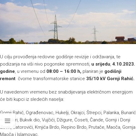
U cilju provođenja redovne godišnje revizije i održavanja, te
podizanja na viši nivo pogonske spremnosti,
u srijedu
,
4.10.2023.
godine
, u vremenu od
08:00 – 16:00 h,
planiran je
godišnji
remont
čvorne transformatorske stanice
35/10 kV
Gornji Rahić
.
U navedenom vremenu bez snabdijevanja električnom energijom
će biti kupci iz sledećih naselja:
Gornji Rahić, Ograđenovac, Hukelji, Okrajci, Štrepci, Palanka, Bunarić
– Peškiri, Bukvik dio, Vujčići, Džigure, Ćoseti, Čande, Gornji i Donji
Zovik, Šatorovići, Krnjića Brdo, Repino Brdo, Prutače, Maoča, Gornja
Maoča i Islamovac.