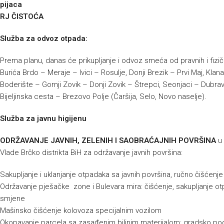
pijaca
RJ ČISTOĆA
Služba za odvoz otpada:
Prema planu, danas će prikupljanje i odvoz smeća od pravnih i fizič
Burića Brdo – Meraje – Ivici – Rosulje, Donji Brezik – Prvi Maj, 
Boderište – Gornji Zovik – Donji Zovik – Štrepci, Seonjaci – Dubra
Bijeljinska cesta – Brezovo Polje (Čaršija, Selo, Novo naselje).
Služba za javnu higijenu
ODRŽAVANJE JAVNIH, ZELENIH I SAOBRAĆAJNIH POVRŠINA
u 
Vlade Brčko distrikta BiH za održavanje javnih površina:
Sakupljanje i uklanjanje otpadaka sa javnih površina, ručno čišćenj
Održavanje pješačke zone i Bulevara mira: čišćenje, sakupljanje ot
smjene
Mašinsko čišćenje kolovoza specijalnim vozilom
Okopavanje parcela sa zasađenim biljnim materijalom: gradsko po