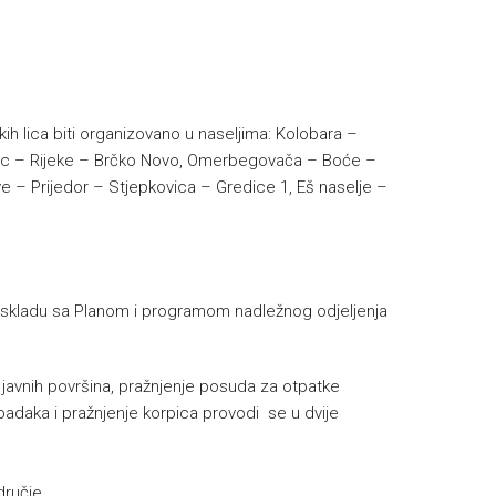
kih lica biti organizovano u naseljima: Kolobara –
Klanac – Rijeke – Brčko Novo, Omerbegovača – Boće –
ve – Prijedor – Stjepkovica – Gredice 1, Eš naselje –
skladu sa Planom i programom nadležnog odjeljenja
e javnih površina, pražnjenje posuda za otpatke
padaka i pražnjenje korpica provodi se u dvije
dručje