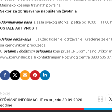
Mašinsko košenje travnatih površina
Sektor za zbrinjavanje napuštenih životinja
Udomljavanje pasa
iz azila svakog utorka i petka od 10:00 – 11:00 
OSTALE AKTIVNOSTI
Usluge održavanja
– uslužno košenje, održavanje i uređenje zelenih 
sa cjenovnikom preduzeća.
O
ostalim i dodatnim uslugama
koje pruža JP „Komunalno Brčko“ mo
www.komunalno.ba
ili kontaktiranjem Pozivnog centra 0800 505 07
Novije
SERVISNE INFORMACIJE za srijedu 30.09.2020.
S
godine