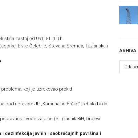
ristića zastoj od 09:00-11:00 h
 Zagorke, Elvije Čelebije, Stevana Sremca, Tuzlanska i
ARHIVA
a
a problema, koji je uzrokovao prekid
tema pod upravom JP „Komunalno Brčko“ trebalo bi da
 ispravnosti vode za piće (Sl. glasnik BiH, brojevi:
i dezinfekcija javnih i saobraćajnih površina i