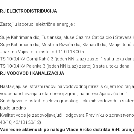
RJ ELEKTRODISTRIBUCIJA
Zastoji u isporuci električne energije :
Sulje Kahrimana dio, Tuzlanska, Muse Ćazima Ćatića dio i Stevana H
Sulje Kahrimana dio, Mushina Rizvića dio, Klanac II dio, Marije Jurić
Joakima Vujića dio zastoj od 11:00-13:00 h
TS 10/0,4 kV Gornji Rahić 3 (jedan NN izlaz) zastoj 1 sat u toku dan
TS 10/0,4 kV Palanka 3 (jedan NN izlaz) zastoj 3 sata u toku dana
RJ VODOVOD I KANALIZACIJA
Nastavljaju se istražni radovi na vodovodnoj mreži s ciljem lociranj
vodosnabdijevanja u stambenoj zgradi, na adresi Ajanovića br. 1.
Snabdjevanje ostalih dijelova gradskog i lokalnih vodovodnih sis
bude uredno
Kvalitet vode je zadovoljavajući i odgovara Pravilniku o zdravstvenoj
40/10, 43/10 i 30/12)
Vanredne aktivnosti po nalogu Vlade Brčko distrikta BiH: pranje 