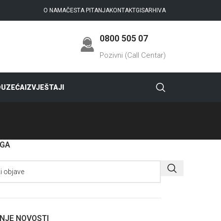
O NAMA
ČESTA PITANJA
KONTAKT
GIS
ARHIVA
0800 505 07
Pozivni (Call Centar)
DUZEĆA
IZVJEŠTAJI
AGA
NJE NOVOSTI