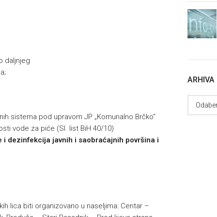
o daljnjeg
a;
ARHIVA
dnih sistema pod upravom JP „Komunalno Brčko“
sti vode za piće (Sl. list BiH 40/10)
i dezinfekcija javnih i saobraćajnih površina i
ih lica biti organizovano u naseljima: Centar –