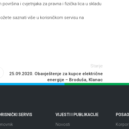
površina i cvjetnjaka za pravna i fizička lica u skladu
žete saznati više u korisničkom servisu na
.
Starije
25.09.2020. Obavještenje za kupce električne
energije – Broduša, Klanac
RISNIČKI SERVIS
VIJESTI I PUBLIKACIJE
POSAO 
enovnik
Novosti
Korpora