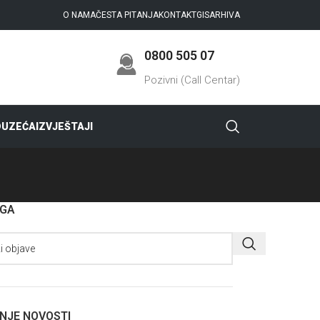
O NAMA
ČESTA PITANJA
KONTAKT
GIS
ARHIVA
0800 505 07
Pozivni (Call Centar)
DUZEĆA
IZVJEŠTAJI
AGA
NJE NOVOSTI