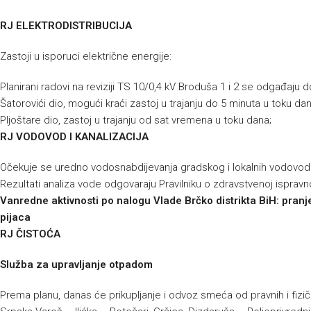
RJ ELEKTRODISTRIBUCIJA
Zastoji u isporuci električne energije:
Planirani radovi na reviziji TS 10/0,4 kV Broduša 1 i 2 se odgađaju d
Šatorovići dio, mogući kraći zastoj u trajanju do 5 minuta u toku dan
Pljoštare dio, zastoj u trajanju od sat vremena u toku dana;
RJ VODOVOD I KANALIZACIJA
Očekuje se uredno vodosnabdijevanja gradskog i lokalnih vodovo
Rezultati analiza vode odgovaraju Pravilniku o zdravstvenoj ispravno
Vanredne aktivnosti po nalogu Vlade Brčko distrikta BiH: pranje 
pijaca
RJ ČISTOĆA
Služba za upravljanje otpadom
Prema planu, danas će prikupljanje i odvoz smeća od pravnih i fizičk