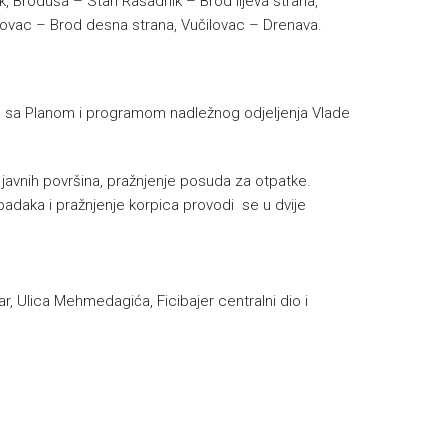
k, Broduša – Stari Rasadnik – Brod lijeva strana,
akovac – Brod desna strana, Vučilovac – Drenava.
a Planom i programom nadležnog odjeljenja Vlade
e javnih površina, pražnjenje posuda za otpatke.
padaka i pražnjenje korpica provodi se u dvije
r, Ulica Mehmedagića, Ficibajer centralni dio i
h