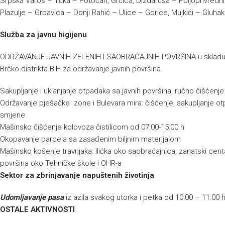
Srpska Varoš – Ilićka – Potočari, Grčica, Dizdaruša – Poljoprivredni
Plazulje – Grbavica – Donji Rahić – Ulice – Gorice, Mujkići – Gluh
Služba za javnu higijenu
ODRŽAVANJE JAVNIH ZELENIH I SAOBRAĆAJNIH POVRŠINA u skladu s
Brčko distrikta BiH za održavanje javnih površina.
Sakupljanje i uklanjanje otpadaka sa javnih površina, ručno čišćenj
Održavanje pješačke zone i Bulevara mira: čišćenje, sakupljanje ot
smjene
Mašinsko čišćenje kolovoza čistilicom od 07:00-15:00 h
Okopavanje parcela sa zasađenim biljnim materijalom
Mašinsko košenje travnjaka: Ilićka oko saobraćajnica, zanatski centa
površina oko Tehničke škole i OHR-a
Sektor za zbrinjavanje napuštenih životinja
Udomljavanje pasa
iz azila svakog utorka i petka od 10:00 – 11:00 
OSTALE AKTIVNOSTI