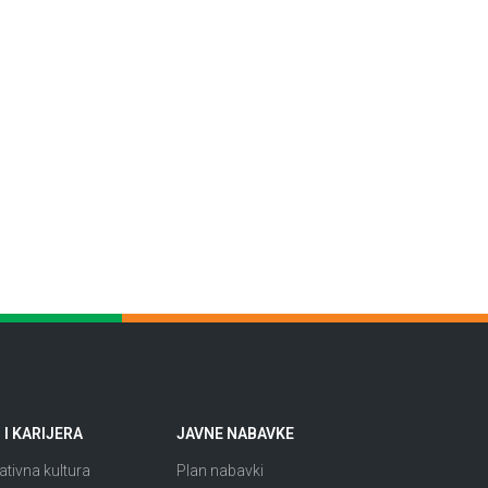
I KARIJERA
JAVNE NABAVKE
tivna kultura
Plan nabavki