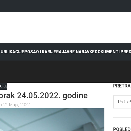
 PUBLIKACIJE
POSAO I KARIJERA
JAVNE NABAVKE
DOKUMENTI PRE
PRETR
CIJE
rak 24.05.2022. godine
n 24 Maja, 2022
POSLED