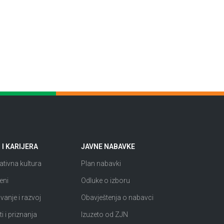
I KARIJERA
JAVNE NABAVKE
tivna kultura
Plan nabavki
eni
Odluke o izboru
anje i razvoj
Obavještenja o nabavci
i i priznanja
Izuzeto od ZJN