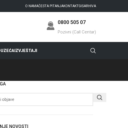
O NAMA
ČESTA PITANJA
KONTAKT
GIS
ARHIVA
0800 505 07
Pozivni (Call Centar)
DUZEĆA
IZVJEŠTAJI
AGA
NJE NOVOSTI