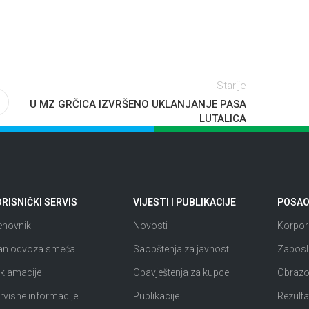
Starije
U MZ GRČICA IZVRŠENO UKLANJANJE PASA
LUTALICA
RISNIČKI SERVIS
VIJESTI I PUBLIKACIJE
POSAO 
enovnik
Novosti
Korpora
an odvoza smeća
Saopštenja za javnost
Zaposl
klamacije
Obavještenja za kupce
Obrazov
rvisne informacije
Publikacije
Rezultat