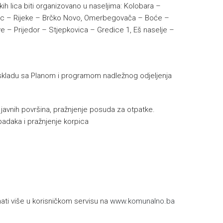
kih lica biti organizovano u naseljima: Kolobara –
Klanac – Rijeke – Brčko Novo, Omerbegovača – Boće –
ve – Prijedor – Stjepkovica – Gredice 1, Eš naselje –
skladu sa Planom i programom nadležnog odjeljenja
e javnih površina, pražnjenje posuda za otpatke.
padaka i pražnjenje korpica
h
ti više u korisničkom servisu na
www.komunalno.ba