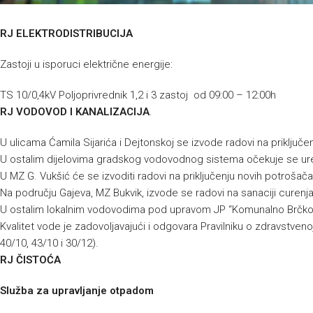
RJ ELEKTRODISTRIBUCIJA
Zastoji u isporuci električne energije:
TS 10/0,4kV Poljoprivrednik 1,2 i 3 zastoj od 09:00 – 12:00h
RJ VODOVOD I KANALIZACIJA
.
U ulicama Ćamila Sijarića i Dejtonskoj se izvode radovi na priključ
U ostalim dijelovima gradskog vodovodnog sistema očekuje se ur
U MZ G. Vukšić će se izvoditi radovi na priključenju novih potrošača
Na području Gajeva, MZ Bukvik, izvode se radovi na sanaciji curen
U ostalim lokalnim vodovodima pod upravom JP “Komunalno Brčko”
Kvalitet vode je zadovoljavajući i odgovara Pravilniku o zdravstvenoj
40/10, 43/10 i 30/12).
RJ ČISTOĆA
Služba za upravljanje otpadom