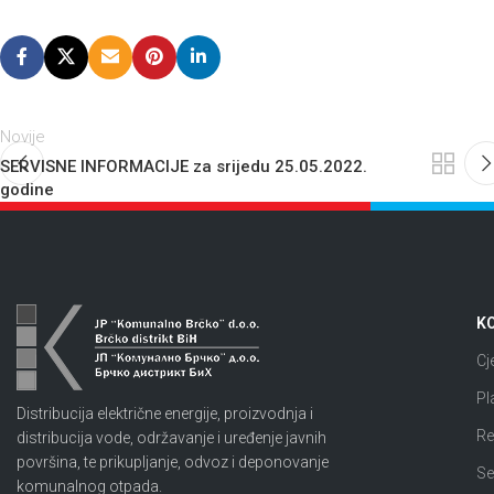
Novije
SERVISNE INFORMACIJE za srijedu 25.05.2022.
godine
KO
Cj
Pl
Distribucija električne energije, proizvodnja i
Re
distribucija vode, održavanje i uređenje javnih
površina, te prikupljanje, odvoz i deponovanje
Se
komunalnog otpada.