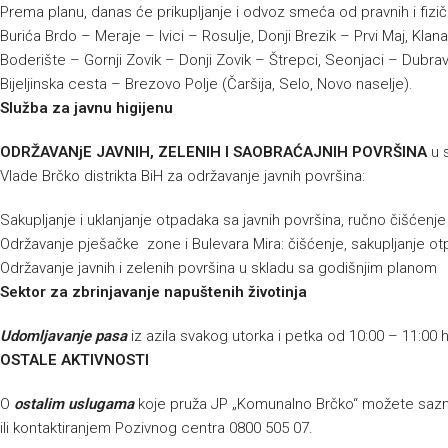
Prema planu, danas će prikupljanje i odvoz smeća od pravnih i fizič
Burića Brdo – Meraje – Ivici – Rosulje, Donji Brezik – Prvi Maj, 
Boderište – Gornji Zovik – Donji Zovik – Štrepci, Seonjaci – Dubra
Bijeljinska cesta – Brezovo Polje (Čaršija, Selo, Novo naselje).
Služba za javnu higijenu
ODRŽAVANjE JAVNIH, ZELENIH I SAOBRAĆAJNIH POVRŠINA
u 
Vlade Brčko distrikta BiH za održavanje javnih površina:
Sakupljanje i uklanjanje otpadaka sa javnih površina, ručno čišćenj
Održavanje pješačke zone i Bulevara Mira: čišćenje, sakupljanje ot
Održavanje javnih i zelenih površina u skladu sa godišnjim planom
Sektor za zbrinjavanje napuštenih životinja
Udomljavanje pasa
iz azila svakog utorka i petka od 10:00 – 11:00 
OSTALE AKTIVNOSTI
O
ostalim uslugama
koje pruža JP „Komunalno Brčko“ možete sazna
ili kontaktiranjem Pozivnog centra 0800 505 07.