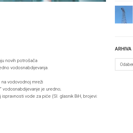
ARHIVA
enju novih potrošača
edno vodosnabdijevanja.
ja na vodovodnoj mreži
 vodosnabdijevanje je uredno;
 ispravnosti vode za piće (Sl. glasnik BiH, brojevi: