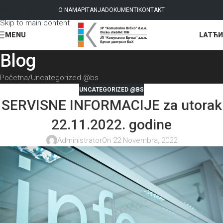
Skip to navigation
O NAMA
PITANJA
DOKUMENTI
KONTAKT
Skip to main content
LAT
ЋИ
MENU
Blog
Početna
Uncategorized @bs
UNCATEGORIZED @BS
SERVISNE INFORMACIJE za utorak
22.11.2022. godine
Administrator
On 22 Novembra, 2022