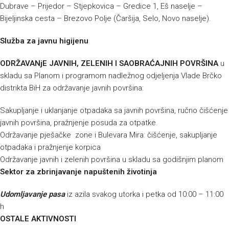
Dubrave – Prijedor – Stjepkovica – Gredice 1, Eš naselje –
Bijeljinska cesta – Brezovo Polje (Čaršija, Selo, Novo naselje).
Služba za javnu higijenu
ODRŽAVANjE JAVNIH, ZELENIH I SAOBRAĆAJNIH POVRŠINA
u
skladu sa Planom i programom nadležnog odjeljenja Vlade Brčko
distrikta BiH za održavanje javnih površina:
Sakupljanje i uklanjanje otpadaka sa javnih površina, ručno čišćenje
javnih površina, pražnjenje posuda za otpatke.
Održavanje pješačke zone i Bulevara Mira: čišćenje, sakupljanje
otpadaka i pražnjenje korpica
Održavanje javnih i zelenih površina u skladu sa godišnjim planom
Sektor za zbrinjavanje napuštenih životinja
Udomljavanje pasa
iz azila svakog utorka i petka od 10:00 – 11:00
h
OSTALE AKTIVNOSTI