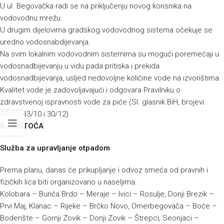
U ul. Begovačka radi se na priključenju novog korisnika na
vodovodnu mrežu.
U drugim dijelovima gradskog vodovodnog sistema očekuje se
uredno vodosnabdijevanja.
Na svim lokalnim vodovodnim sistemima su mogući poremećaji u
vodosnadbijevanju u vidu pada pritiska i prekida
vodosnadbijevanja, usljed nedovoljne količine vode na izvorištima.
Kvalitet vode je zadovoljavajući i odgovara Pravilniku o
zdravstvenoj ispravnosti vode za piće (Sl. glasnik BiH, brojevi:
40/10, 43/10 i 30/12).
RJ ČISTOĆA
Služba za upravljanje otpadom
Prema planu, danas će prikupljanje i odvoz smeća od pravnih i
fizičkih lica biti organizovano u naseljima:
Kolobara – Burića Brdo – Meraje – Ivici – Rosulje, Donji Brezik –
Prvi Maj, Klanac – Rijeke – Brčko Novo, Omerbegovača – Boće –
Boderište – Gornji Zovik – Donji Zovik – Štrepci, Seonjaci –