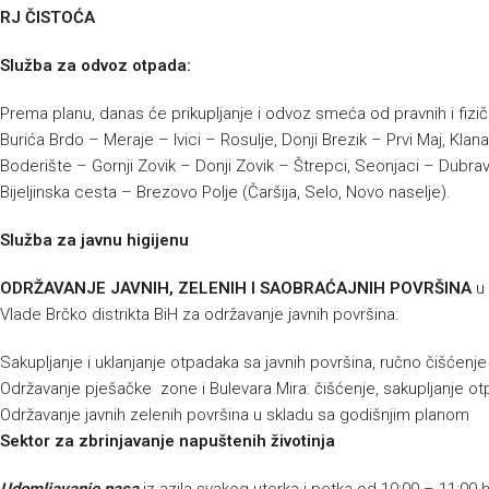
RJ ČISTOĆA
Služba za odvoz otpada:
Prema planu, danas će prikupljanje i odvoz smeća od pravnih i fizič
Burića Brdo – Meraje – Ivici – Rosulje, Donji Brezik – Prvi Maj, 
Boderište – Gornji Zovik – Donji Zovik – Štrepci, Seonjaci – Dubra
Bijeljinska cesta – Brezovo Polje (Čaršija, Selo, Novo naselje).
Služba za javnu higijenu
ODRŽAVANJE JAVNIH, ZELENIH I SAOBRAĆAJNIH POVRŠINA
u 
Vlade Brčko distrikta BiH za održavanje javnih površina:
Sakupljanje i uklanjanje otpadaka sa javnih površina, ručno čišćenj
Održavanje pješačke zone i Bulevara Mira: čišćenje, sakupljanje ot
Održavanje javnih zelenih površina u skladu sa godišnjim planom
Sektor za zbrinjavanje napuštenih životinja