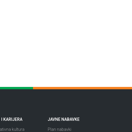
I KARIJERA
JAVNE NABAVKE
tivna kultura
Plan nabavki