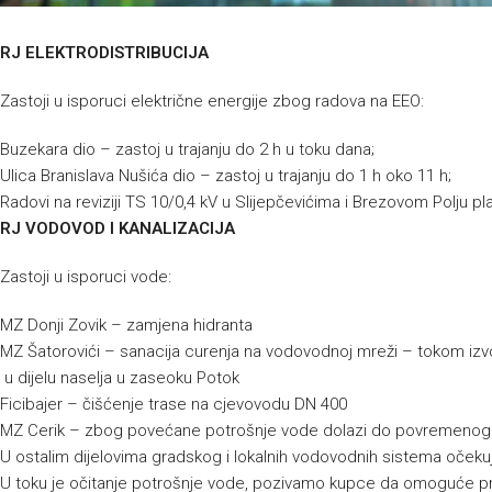
RJ ELEKTRODISTRIBUCIJA
Zastoji u isporuci električne energije zbog radova na EEO:
Buzekara dio – zastoj u trajanju do 2 h u toku dana;
Ulica Branislava Nušića dio – zastoj u trajanju do 1 h oko 11 h;
Radovi na reviziji TS 10/0,4 kV u Slijepčevićima i Brezovom Polju p
RJ VODOVOD I KANALIZACIJA
Zastoji u isporuci vode:
MZ Donji Zovik – zamjena hidranta
MZ Šatorovići – sanacija curenja na vodovodnoj mreži – tokom izv
u dijelu naselja u zaseoku Potok
Ficibajer – čišćenje trase na cjevovodu DN 400
MZ Cerik – zbog povećane potrošnje vode dolazi do povremenog s
U ostalim dijelovima gradskog i lokalnih vodovodnih sistema oček
U toku je očitanje potrošnje vode, pozivamo kupce da omoguće p