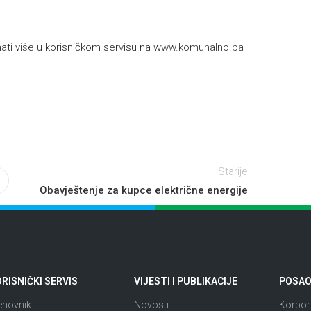
h
ti više u korisničkom servisu na
www.komunalno.ba
Starije
Obavještenje za kupce električne energije
RISNIČKI SERVIS
VIJESTI I PUBLIKACIJE
POSAO 
enovnik
Novosti
Korpora