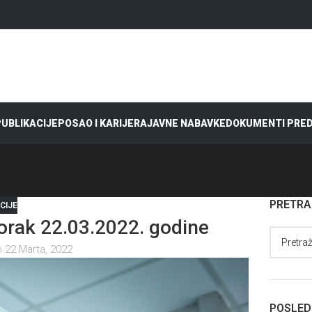
 PUBLIKACIJE
POSAO I KARIJERA
JAVNE NABAVKE
DOKUMENTI PRE
PRETR
CIJE
rak 22.03.2022. godine
 22 Marta, 2022
POSLED