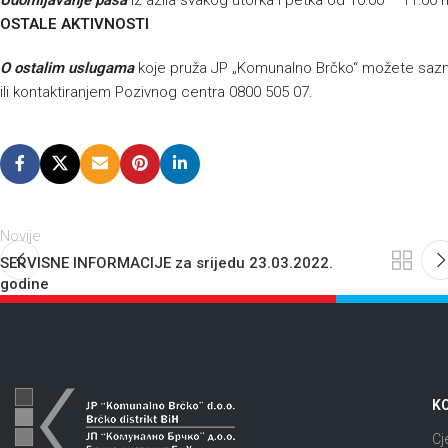
Udomljavanje pasa
iz azila svakog utorka i petka od 10:00 – 11:00 
OSTALE AKTIVNOSTI
O
ostalim uslugama
koje pruža JP „Komunalno Brčko“ možete sazna
ili kontaktiranjem Pozivnog centra 0800 505 07.
Novije
SERVISNE INFORMACIJE za srijedu 23.03.2022.
godine
KO
Cj