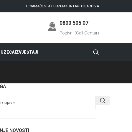
O NAMA
ČESTA PITANJA
KONTAKT
GIS
ARHIVA
0800 505 07
Pozivni (Call Centar)
DUZEĆA
IZVJEŠTAJI
AGA
NJE NOVOSTI