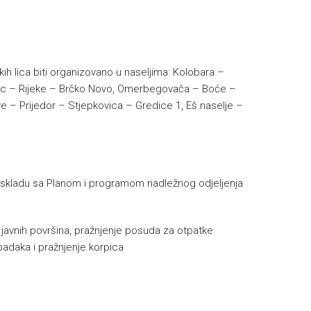
kih lica biti organizovano u naseljima: Kolobara –
Klanac – Rijeke – Brčko Novo, Omerbegovača – Boće –
ve – Prijedor – Stjepkovica – Gredice 1, Eš naselje –
skladu sa Planom i programom nadležnog odjeljenja
e javnih površina, pražnjenje posuda za otpatke
padaka i pražnjenje korpica