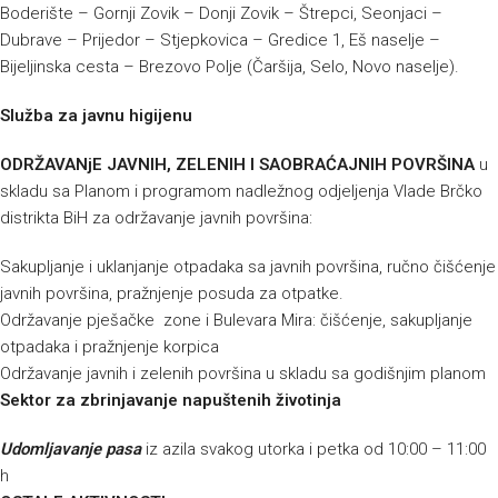
Boderište – Gornji Zovik – Donji Zovik – Štrepci, Seonjaci –
Dubrave – Prijedor – Stjepkovica – Gredice 1, Eš naselje –
Bijeljinska cesta – Brezovo Polje (Čaršija, Selo, Novo naselje).
Služba za javnu higijenu
ODRŽAVANjE JAVNIH, ZELENIH I SAOBRAĆAJNIH POVRŠINA
u
skladu sa Planom i programom nadležnog odjeljenja Vlade Brčko
distrikta BiH za održavanje javnih površina:
Sakupljanje i uklanjanje otpadaka sa javnih površina, ručno čišćenje
javnih površina, pražnjenje posuda za otpatke.
Održavanje pješačke zone i Bulevara Mira: čišćenje, sakupljanje
otpadaka i pražnjenje korpica
Održavanje javnih i zelenih površina u skladu sa godišnjim planom
Sektor za zbrinjavanje napuštenih životinja
Udomljavanje pasa
iz azila svakog utorka i petka od 10:00 – 11:00
h