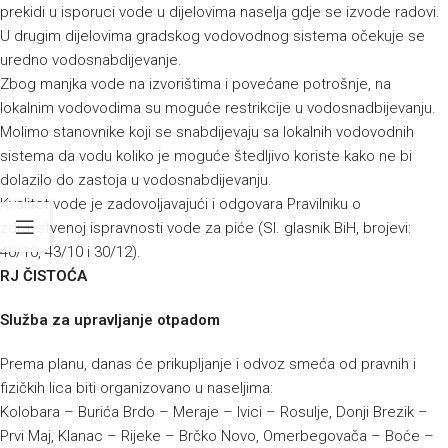
prekidi u isporuci vode u dijelovima naselja gdje se izvode radovi.
U drugim dijelovima gradskog vodovodnog sistema očekuje se
uredno vodosnabdijevanje.
Zbog manjka vode na izvorištima i povećane potrošnje, na
lokalnim vodovodima su moguće restrikcije u vodosnadbijevanju.
Molimo stanovnike koji se snabdijevaju sa lokalnih vodovodnih
sistema da vodu koliko je moguće štedljivo koriste kako ne bi
dolazilo do zastoja u vodosnabdijevanju.
Kvalitet vode je zadovoljavajući i odgovara Pravilniku o
zdravstvenoj ispravnosti vode za piće (Sl. glasnik BiH, brojevi:
40/10, 43/10 i 30/12).
RJ ČISTOĆA
Služba za upravljanje otpadom
Prema planu, danas će prikupljanje i odvoz smeća od pravnih i
fizičkih lica biti organizovano u naseljima:
Kolobara – Burića Brdo – Meraje – Ivici – Rosulje, Donji Brezik –
Prvi Maj, Klanac – Rijeke – Brčko Novo, Omerbegovača – Boće –