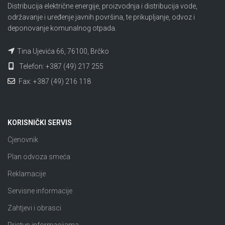
Distribucija električne energije, proizvodnja i distribucija vode,
održavanje i uređenje javnih površina, te prikupljanje, odvoz i
deponovanje komunalnog otpada.
Tina Ujevića 66, 76100, Brčko
Telefon: +387 (49) 217 255
Fax: +387 (49) 216 118
KORISNIČKI SERVIS
Cjenovnik
Plan odvoza smeća
Reklamacije
Servisne informacije
Zahtjevi i obrasci