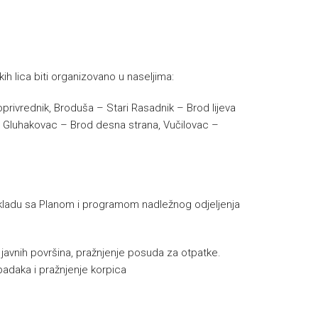
ih lica biti organizovano u naseljima:
oprivrednik, Broduša – Stari Rasadnik – Brod lijeva
i – Gluhakovac – Brod desna strana, Vučilovac –
u skladu sa Planom i programom nadležnog odjeljenja
e javnih površina, pražnjenje posuda za otpatke.
padaka i pražnjenje korpica