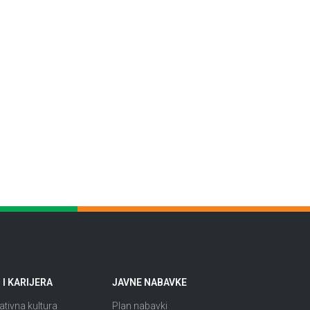
I KARIJERA
JAVNE NABAVKE
tivna kultura
Plan nabavki