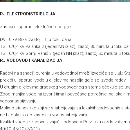
RJ ELEKTRODISTRIBUCIJA
Zastoji u isporuci električne energije:
DV 10 kV Brka, zastoj 1 h u toku dana
TS 10/0,4 kV Palanka 2 (jedan NN izlaz), zastoj 30 minuta u toku da
TS 10/0,4 kV Gornji Rahić 7 (jedan NN izlaz), zastoj 30 minuta u tok
RJ VODOVOD I KANALIZACIJA
Radovi na sanaciji curenja u vodovodnoj mreži izvodiće se u ul.: St
prekidi u isporuci vode u dijelovima naselja gdje se izvode radovi.
U drugim dijelovima gradskog vodovodnog sistema očekuje se ure
Zbog manjka vode na izvorištima i povećane potrošnje, na lokalni
vodosnadbijevanju.
Molimo stanovnike koji se snabdijevaju sa lokalnih vodovodnih sist
ne bi dolazilo do zastoja u vodosnabdijevanju.
Kvalitet vode je zadovoljavajući i odgovara Pravilniku o zdravstvenoj
40/10, 43/10 i 30/12).