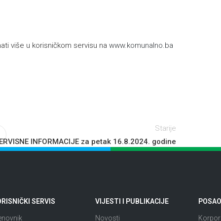
h
ti više u korisničkom servisu na
www.komunalno.ba
Starije
ERVISNE INFORMACIJE za petak 16.8.2024. godine
RISNIČKI SERVIS
VIJESTI I PUBLIKACIJE
POSAO 
enovnik
Novosti
Korpora