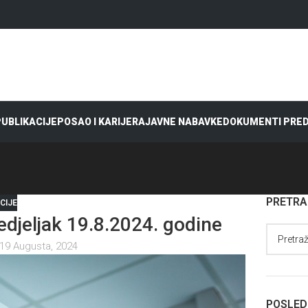
 PUBLIKACIJE
POSAO I KARIJERA
JAVNE NABAVKE
DOKUMENTI PRE
PRETR
CIJE
jeljak 19.8.2024. godine
19 Augusta, 2024
POSLED