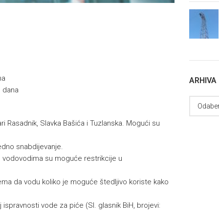
na
ARHIVA
u dana
ari Rasadnik, Slavka Bašića i Tuzlanska. Mogući su
dno snabdijevanje.
m vodovodima su moguće restrikcije u
ema da vodu koliko je moguće štedljivo koriste kako
 ispravnosti vode za piće (Sl. glasnik BiH, brojevi: