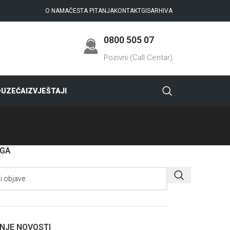
O NAMA
ČESTA PITANJA
KONTAKT
GIS
ARHIVA
0800 505 07
Pozivni (Call Centar)
DUZEĆA
IZVJEŠTAJI
AGA
NJE NOVOSTI