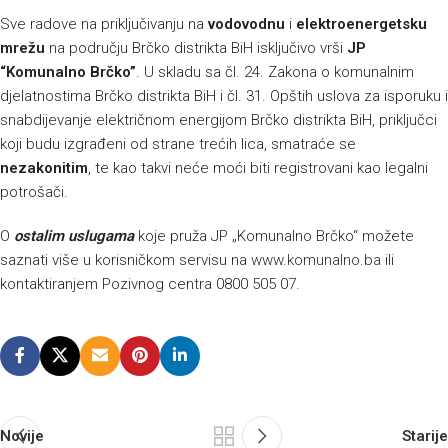
Sve radove na priključivanju na
vodovodnu
i
elektroenergetsku
mrežu
na području Brčko distrikta BiH isključivo vrši
JP
“Komunalno Brčko”
. U skladu sa čl. 24. Zakona o komunalnim
djelatnostima Brčko distrikta BiH i čl. 31. Opštih uslova za isporuku i
snabdijevanje električnom energijom Brčko distrikta BiH, priključci
koji budu izgrađeni od strane trećih lica, smatraće se
nezakonitim
, te kao takvi neće moći biti registrovani kao legalni
potrošači.
O
ostalim uslugama
koje pruža JP „Komunalno Brčko“ možete
saznati više u korisničkom servisu na
www.komunalno.ba
ili
kontaktiranjem Pozivnog centra 0800 505 07.
Novije
Starije