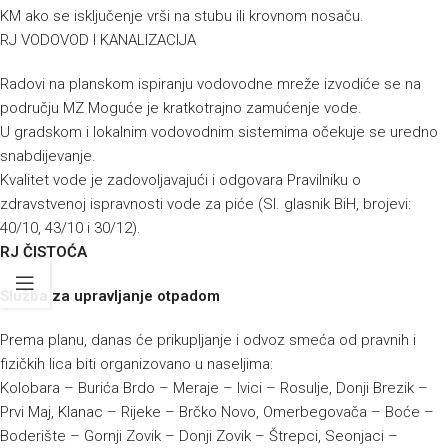
KM ako se isključenje vrši na stubu ili krovnom nosaču.
RJ VODOVOD I KANALIZACIJA
Radovi na planskom ispiranju vodovodne mreže izvodiće se na
području MZ Moguće je kratkotrajno zamućenje vode.
U gradskom i lokalnim vodovodnim sistemima očekuje se uredno
snabdijevanje.
Kvalitet vode je zadovoljavajući i odgovara Pravilniku o
zdravstvenoj ispravnosti vode za piće (Sl. glasnik BiH, brojevi:
40/10, 43/10 i 30/12).
RJ ČISTOĆA
Služba za upravljanje otpadom
Prema planu, danas će prikupljanje i odvoz smeća od pravnih i
fizičkih lica biti organizovano u naseljima:
Kolobara – Burića Brdo – Meraje – Ivici – Rosulje, Donji Brezik –
Prvi Maj, Klanac – Rijeke – Brčko Novo, Omerbegovača – Boće –
Boderište – Gornji Zovik – Donji Zovik – Štrepci, Seonjaci –