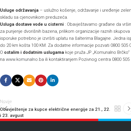
Usluge održavanja
– uslužno košenje, održavanje i uređenje zelenih
skladu sa cjenovnikom preduzeća.
Usluga dostave vode u cisterni
: Obavještavamo građane da vršim
za punjenje dvorišnih bazena, prilikom organizacije raznih skupova 
isporuke potrebno je izvršiti uplatu na šalterima Blagajne. Jedna 
do 20 km košta 100 KM. Za dodatne informacije pozvati 0800 505 0
O
ostalim i dodatnim uslugama
koje pruža JP „Komunalno Brčko“ 
na
www.komunalno.ba
ili kontaktiranjem Pozivnog centra 0800 505
Novije
Obavještenje za kupce električne energije za 21., 22.
i 23. avgust