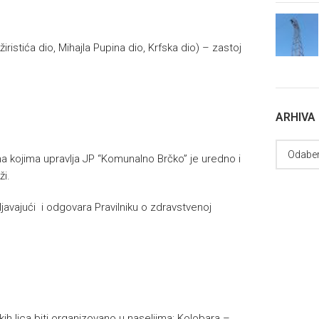
Hadžiristića dio, Mihajla Pupina dio, Krfska dio) – zastoj
ARHIVA
a kojima upravlja JP “Komunalno Brčko” je uredno i
ži.
javajući i odgovara Pravilniku o zdravstvenoj
kih lica biti organizovano u naseljima: Kolobara –