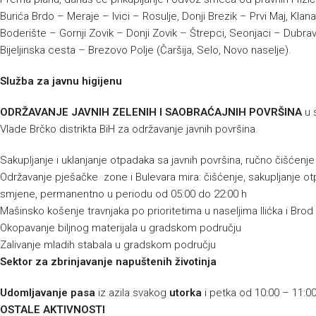
Burića Brdo – Meraje – Ivici – Rosulje, Donji Brezik – Prvi Maj, 
Boderište – Gornji Zovik – Donji Zovik – Štrepci, Seonjaci – Dubra
Bijeljinska cesta – Brezovo Polje (Čaršija, Selo, Novo naselje).
Služba za javnu higijenu
ODRŽAVANJE JAVNIH ZELENIH I SAOBRAĆAJNIH POVRŠINA
u 
Vlade Brčko distrikta BiH za održavanje javnih površina.
Sakupljanje i uklanjanje otpadaka sa javnih površina, ručno čišćenj
Održavanje pješačke zone i Bulevara mira: čišćenje, sakupljanje ot
smjene, permanentno u periodu od 05:00 do 22:00 h
Mašinsko košenje travnjaka po prioritetima u naseljima Ilićka i Brod 
Okopavanje biljnog materijala u gradskom području
Zalivanje mladih stabala u gradskom području
Sektor za zbrinjavanje napuštenih životinja
Udomljavanje pasa
iz azila svakog
utorka
i petka od 10:00 – 11:00
OSTALE AKTIVNOSTI