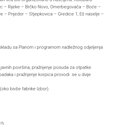
Klanac – Rijeke – Brčko Novo, Omerbegovača – Boće –
ve – Prijedor – Stjepkovica – Gredice 1, Eš naselje –
skladu sa Planom i programom nadležnog odjeljenja
e javnih površina, pražnjenje posuda za otpatke.
padaka i pražnjenje korpica provodi se u dvije
(oko bivše fabrike Izbor).
 h.