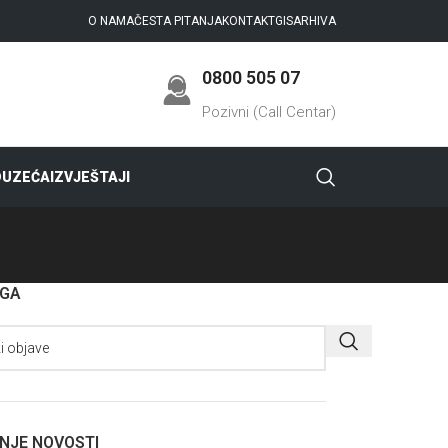
O NAMA
ČESTA PITANJA
KONTAKT
GIS
ARHIVA
0800 505 07
Pozivni (Call Centar)
DUZEĆA
IZVJEŠTAJI
AGA
NJE NOVOSTI