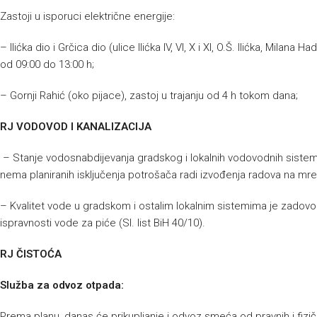
Zastoji u isporuci električne energije:
– Ilićka dio i Grčica dio (ulice Ilićka IV, VI, X i XI, O.Š. Ilićka, Milana 
od 09:00 do 13:00 h;
– Gornji Rahić (oko pijace), zastoj u trajanju od 4 h tokom dana;
RJ VODOVOD I KANALIZACIJA
– Stanje vodosnabdijevanja gradskog i lokalnih vodovodnih sistem
nema planiranih isključenja potrošača radi izvođenja radova na mre
– Kvalitet vode u gradskom i ostalim lokalnim sistemima je zadovol
ispravnosti vode za piće (Sl. list BiH 40/10).
RJ ČISTOĆA
Služba za odvoz otpada:
Prema planu, danas će prikupljanje i odvoz smeća od pravnih i fizič