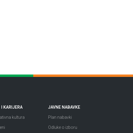
I KARIJERA
JAVNE NABAVKE
tivna kultura
Plan nabavki
eni
Odluke o izboru