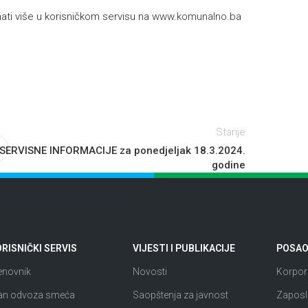
ti više u korisničkom servisu na
www.komunalno.ba
Starije
SERVISNE INFORMACIJE za ponedjeljak 18.3.2024.
godine
RISNIČKI SERVIS
VIJESTI I PUBLIKACIJE
POSAO 
enovnik
Novosti
Korpora
an odvoza smeća
Saopštenja za javnost
Zaposl