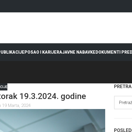
 PUBLIKACIJE
POSAO I KARIJERA
JAVNE NABAVKE
DOKUMENTI PRE
PRETR
CIJE
rak 19.3.2024. godine
 19 Marta, 2024
POSLED