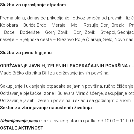
Služba za upravljanje otpadom
Prema planu, danas će prikupljanje i odvoz smeća od pravnih i fizičk
Kolobara – Burića Brdo – Meraje – Ivici – Rosulje, Donji Brezik – 
– Boće – Boderište – Gornji Zovik – Donji Zovik – Štrepci, Seonjac
naselje – Bijeljinska cesta – Brezovo Polje (Čaršija, Selo, Novo nase
Služba za javnu higijenu
ODRŽAVANjE JAVNIH, ZELENIH I SAOBRAĆAJNIH POVRŠINA
u 
Vlade Brčko distrikta BiH za održavanje javnih površina:
Sakupljanje i uklanjanje otpadaka sa javnih površina, ručno čišćenj
Održavanje pješačke zone i Bulevara Mira: čišćenje, sakupljanje ot
Održavanje javnih i zelenih površina u skladu sa godišnjim planom
Sektor za zbrinjavanje napuštenih životinja
Udomljavanje pasa
iz azila svakog utorka i petka od 10:00 – 11:00 
OSTALE AKTIVNOSTI