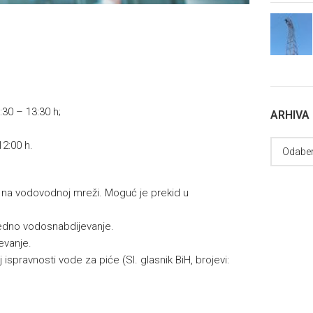
:30 – 13:30 h;
ARHIVA
12:00 h.
a na vodovodnoj mreži. Moguć je prekid u
edno vodosnabdijevanje.
evanje.
 ispravnosti vode za piće (Sl. glasnik BiH, brojevi: