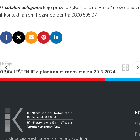
O
ostalim uslugama
koje pruža JP „Komunalno Brčko“ možete sazna
ili kontaktiranjem Pozivnog centra 0800 505 07.
Novije
OBAVJEŠTENJE o planiranim radovima za 20.3.2024.
KO
Cj
Pl
Distribucija električne energije, proizvodnja i