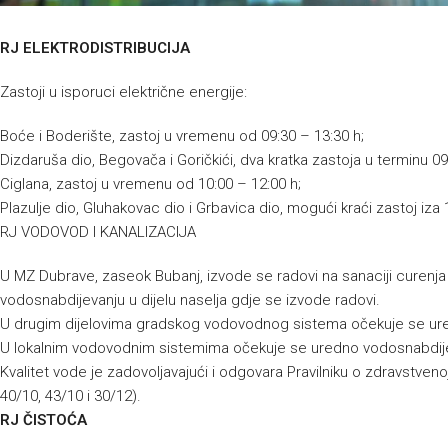
RJ ELEKTRODISTRIBUCIJA
Zastoji u isporuci električne energije:
Boće i Boderište, zastoj u vremenu od 09:30 – 13:30 h;
Dizdaruša dio, Begovača i Goričkići, dva kratka zastoja u terminu 09
Ciglana, zastoj u vremenu od 10:00 – 12:00 h;
Plazulje dio, Gluhakovac dio i Grbavica dio, mogući kraći zastoj iza 
RJ VODOVOD I KANALIZACIJA
U MZ Dubrave, zaseok Bubanj, izvode se radovi na sanaciji curenj
vodosnabdijevanju u dijelu naselja gdje se izvode radovi.
U drugim dijelovima gradskog vodovodnog sistema očekuje se ur
U lokalnim vodovodnim sistemima očekuje se uredno vodosnabdij
Kvalitet vode je zadovoljavajući i odgovara Pravilniku o zdravstvenoj
40/10, 43/10 i 30/12).
RJ ČISTOĆA