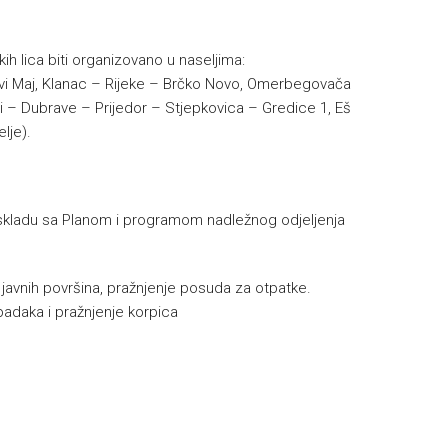
ih lica biti organizovano u naseljima:
Prvi Maj, Klanac – Rijeke – Brčko Novo, Omerbegovača
i – Dubrave – Prijedor – Stjepkovica – Gredice 1, Eš
lje).
skladu sa Planom i programom nadležnog odjeljenja
e javnih površina, pražnjenje posuda za otpatke.
padaka i pražnjenje korpica
h