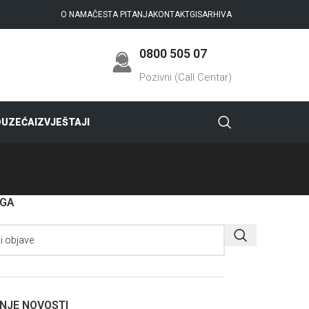
O NAMA
ČESTA PITANJA
KONTAKT
GIS
ARHIVA
0800 505 07
Pozivni (Call Centar)
DUZEĆA
IZVJEŠTAJI
AGA
NJE NOVOSTI