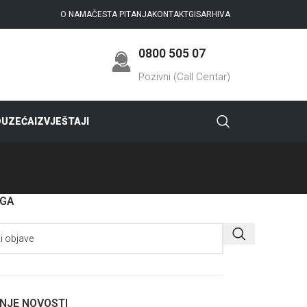
O NAMA
ČESTA PITANJA
KONTAKT
GIS
ARHIVA
0800 505 07
Pozivni (Call Centar)
DUZEĆA
IZVJEŠTAJI
AGA
NJE NOVOSTI