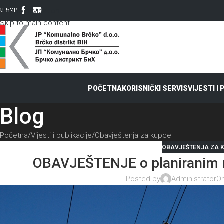
Skip to navigation
AT
ЋИР
Skip to main content
POČETNA
KORISNIČKI SERVIS
VIJESTI I
Blog
Početna
Vijesti i publikacije
Obavještenja za kupce
OBAVJEŠTENJA ZA 
OBAVJEŠTENJE o planiranim r
Posted by
Administrator
On