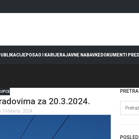
 PUBLIKACIJE
POSAO I KARIJERA
JAVNE NABAVKE
DOKUMENTI PRE
PRETR
KUPCE
adovima za 20.3.2024.
 19 Marta, 2024
POSLED