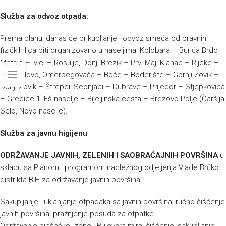
Služba za odvoz otpada:
Prema planu, danas će prikupljanje i odvoz smeća od pravnih i
fizičkih lica biti organizovano u naseljima: Kolobara – Burića Brdo –
Meraje – Ivici – Rosulje, Donji Brezik – Prvi Maj, Klanac – Rijeke –
Brčko Novo, Omerbegovača – Boće – Boderište – Gornji Zovik –
Donji Zovik – Štrepci, Seonjaci – Dubrave – Prijedor – Stjepkovica
– Gredice 1, Eš naselje – Bijeljinska cesta – Brezovo Polje (Čaršija,
Selo, Novo naselje).
Služba za javnu higijenu
ODRŽAVANJE JAVNIH, ZELENIH I SAOBRAĆAJNIH POVRŠINA
u
skladu sa Planom i programom nadležnog odjeljenja Vlade Brčko
distrikta BiH za održavanje javnih površina:
Sakupljanje i uklanjanje otpadaka sa javnih površina, ručno čišćenje
javnih površina, pražnjenje posuda za otpatke