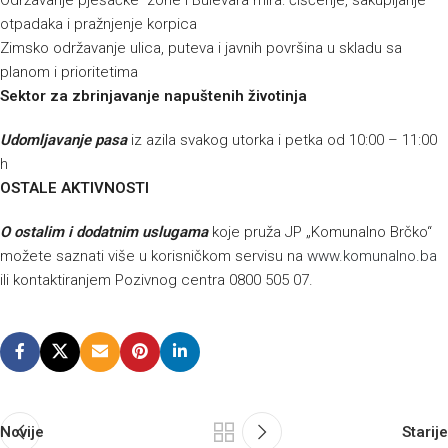
Održavanje pješačke zone i Bulevara mira: čišćenje, sakupljanje
otpadaka i pražnjenje korpica
Zimsko održavanje ulica, puteva i javnih površina u skladu sa
planom i prioritetima
Sektor za zbrinjavanje napuštenih životinja
Udomljavanje pasa
iz azila svakog utorka i petka od 10:00 – 11:00
h
OSTALE AKTIVNOSTI
O
ostalim i dodatnim uslugama
koje pruža JP „Komunalno Brčko“
možete saznati više u korisničkom servisu na
www.komunalno.ba
ili kontaktiranjem Pozivnog centra 0800 505 07.
Novije
Starije