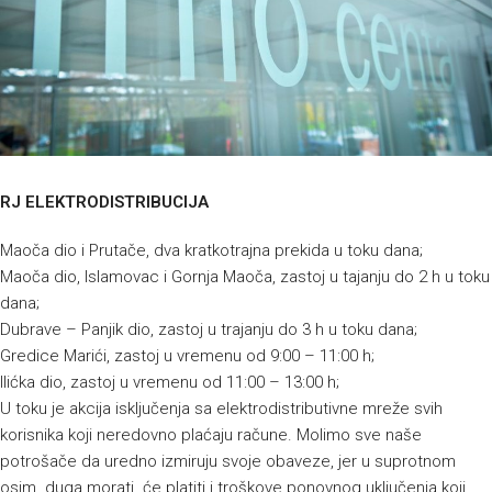
RJ ELEKTRODISTRIBUCIJA
Maoča dio i Prutače, dva kratkotrajna prekida u toku dana;
Maoča dio, Islamovac i Gornja Maoča, zastoj u tajanju do 2 h u toku
dana;
Dubrave – Panjik dio, zastoj u trajanju do 3 h u toku dana;
Gredice Marići, zastoj u vremenu od 9:00 – 11:00 h;
Ilićka dio, zastoj u vremenu od 11:00 – 13:00 h;
U toku je akcija isključenja sa elektrodistributivne mreže svih
korisnika koji neredovno plaćaju račune. Molimo sve naše
potrošače da uredno izmiruju svoje obaveze, jer u suprotnom
osim duga morati će platiti i troškove ponovnog uključenja koji