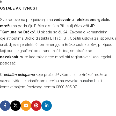
h
OSTALE AKTIVNOSTI
Sve radove na priključivanju na
vodovodnu
i
elektroenergetsku
mrežu
na području Brčko distrikta BiH isključivo vrši
JP
“Komunalno Brčko”
. U skladu sa čl. 24. Zakona o komunalnim
djelatnostima Brčko distrikta BiH i čl. 31. Opštih uslova za isporuku i
snabdijevanje električnom energijom Brčko distrikta BiH, priključci
koji budu izgrađeni od strane trećih lica, smatraće se
nezakonitim
, te kao takvi neće moći biti registrovani kao legalni
potrošači.
O
ostalim uslugama
koje pruža JP „Komunalno Brčko“ možete
saznati više u korisničkom servisu na
www.komunalno.ba
ili
kontaktiranjem Pozivnog centra 0800 505 07.