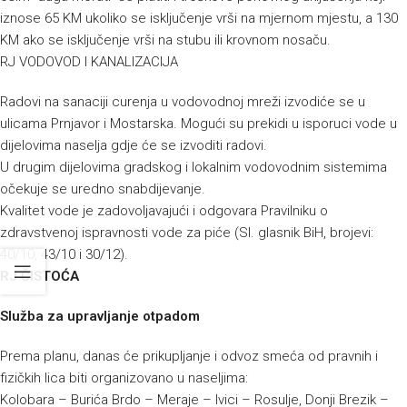
iznose 65 KM ukoliko se isključenje vrši na mjernom mjestu, a 130
KM ako se isključenje vrši na stubu ili krovnom nosaču.
RJ VODOVOD I KANALIZACIJA
Radovi na sanaciji curenja u vodovodnoj mreži izvodiće se u
ulicama Prnjavor i Mostarska. Mogući su prekidi u isporuci vode u
dijelovima naselja gdje će se izvoditi radovi.
U drugim dijelovima gradskog i lokalnim vodovodnim sistemima
očekuje se uredno snabdijevanje.
Kvalitet vode je zadovoljavajući i odgovara Pravilniku o
zdravstvenoj ispravnosti vode za piće (Sl. glasnik BiH, brojevi:
40/10, 43/10 i 30/12).
RJ ČISTOĆA
Služba za upravljanje otpadom
Prema planu, danas će prikupljanje i odvoz smeća od pravnih i
fizičkih lica biti organizovano u naseljima:
Kolobara – Burića Brdo – Meraje – Ivici – Rosulje, Donji Brezik –