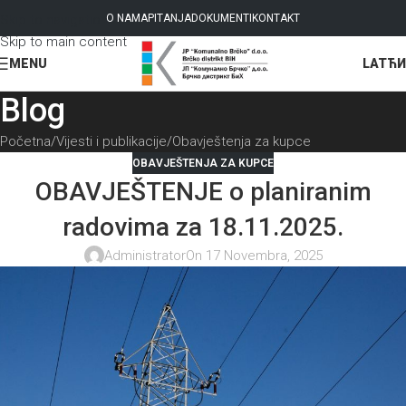
Skip to navigation
O NAMA
PITANJA
DOKUMENTI
KONTAKT
Skip to main content
LAT
ЋИ
MENU
Blog
Početna
Vijesti i publikacije
Obavještenja za kupce
OBAVJEŠTENJA ZA KUPCE
OBAVJEŠTENJE o planiranim
radovima za 18.11.2025.
Administrator
On 17 Novembra, 2025