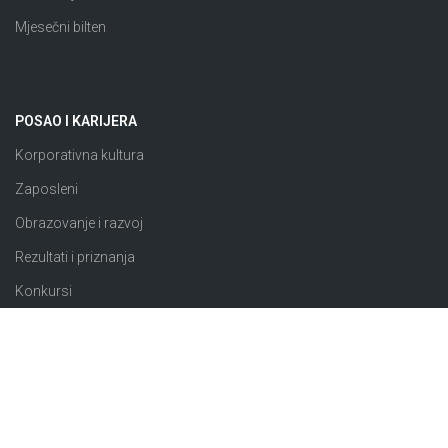
Mjesečni bilten
POSAO I KARIJERA
Korporativna kultura
Zaposleni
Obrazovanje i razvoj
Rezultati i priznanja
Konkursi
JAVNE NABAVKE
Plan nabavki