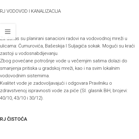
RJ VODOVOD I KANALIZACIJA
Za danas su planirani sanacioni radovi na vodovodnoj mreži u
ulicama: Ćumurovića, Bašeskija I Suljagića sokak. Mogući su kraći
zastoji u vodosnabdijevanju.
Zbog povećane potrošnje vode u večernjim satima dolazi do
smanjenja pritiska u gradskoj mreži, kao i na svim lokalnim
vodovodnim sistemima.
Kvalitet vode je zadovoljavajući i odgovara Pravilniku o
zdravstvenoj ispravnosti vode za piće (Sl. glasnik BiH, brojevi:
40/10, 43/10 i 30/12).
RJ ČISTOĆA