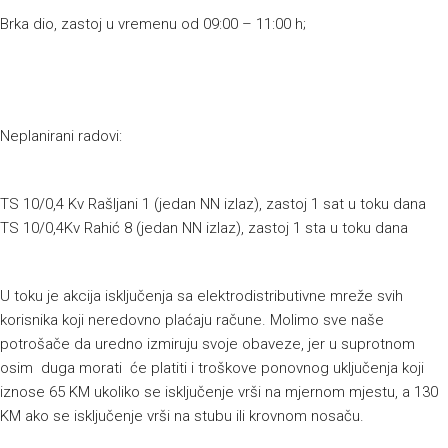
Brka dio, zastoj u vremenu od 09:00 – 11:00 h;
Neplanirani radovi:
TS 10/0,4 Kv Rašljani 1 (jedan NN izlaz), zastoj 1 sat u toku dana
TS 10/0,4Kv Rahić 8 (jedan NN izlaz), zastoj 1 sta u toku dana
U toku je akcija isključenja sa elektrodistributivne mreže svih
korisnika koji neredovno plaćaju račune. Molimo sve naše
potrošače da uredno izmiruju svoje obaveze, jer u suprotnom
osim duga morati će platiti i troškove ponovnog uključenja koji
iznose 65 KM ukoliko se isključenje vrši na mjernom mjestu, a 130
KM ako se isključenje vrši na stubu ili krovnom nosaču.