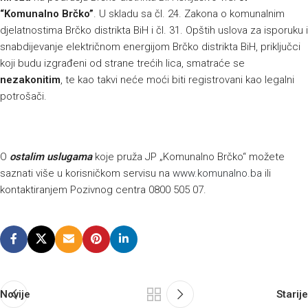
“Komunalno Brčko”
. U skladu sa čl. 24. Zakona o komunalnim
djelatnostima Brčko distrikta BiH i čl. 31. Opštih uslova za isporuku i
snabdijevanje električnom energijom Brčko distrikta BiH, priključci
koji budu izgrađeni od strane trećih lica, smatraće se
nezakonitim
, te kao takvi neće moći biti registrovani kao legalni
potrošači.
O
ostalim uslugama
koje pruža JP „Komunalno Brčko“ možete
saznati više u korisničkom servisu na
www.komunalno.ba
ili
kontaktiranjem Pozivnog centra 0800 505 07.
Novije
Starije