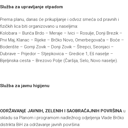
Služba za upravljanje otpadom
Prema planu, danas će prikupljanje i odvoz smeća od pravnih i
fizičkih lica biti organizovano u naseljima:
Kolobara – Burića Brdo – Meraje – Ivici – Rosulje, Donji Brezik –
Prvi Maj, Klanac – Rijeke – Brčko Novo, Omerbegovača – Boće –
Boderište – Gornji Zovik – Donji Zovik – Štrepci, Seonjaci –
Dubrave – Prijedor – Stjepkovica – Gredice 1, Eš naselje –
Bijeljinska cesta – Brezovo Polje (Čaršija, Selo, Novo naselje).
Služba za javnu higijenu
ODRŽAVANjE JAVNIH, ZELENIH I SAOBRAĆAJNIH POVRŠINA
u
skladu sa Planom i programom nadležnog odjeljenja Vlade Brčko
distrikta BiH za održavanje javnih površina: