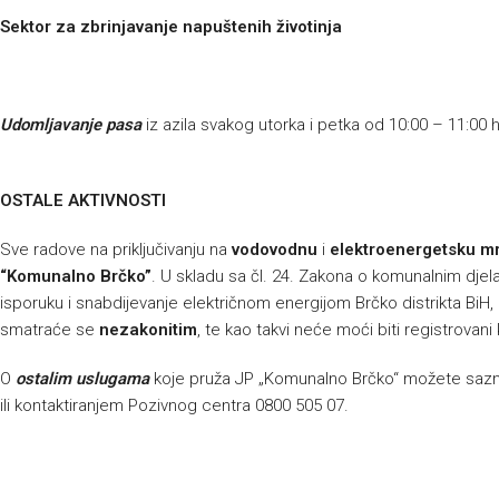
Sektor za zbrinjavanje napuštenih životinja
Udomljavanje pasa
iz azila svakog utorka i petka od 10:00 – 11:00 
OSTALE AKTIVNOSTI
Sve radove na priključivanju na
vodovodnu
i
elektroenergetsku m
“Komunalno Brčko”
. U skladu sa čl. 24. Zakona o komunalnim djelat
isporuku i snabdijevanje električnom energijom Brčko distrikta BiH, p
smatraće se
nezakonitim
, te kao takvi neće moći biti registrovani
O
ostalim uslugama
koje pruža JP „Komunalno Brčko“ možete sazna
ili kontaktiranjem Pozivnog centra 0800 505 07.