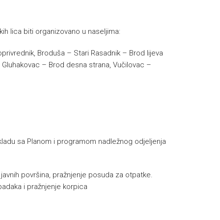
ih lica biti organizovano u naseljima:
oprivrednik, Broduša – Stari Rasadnik – Brod lijeva
i – Gluhakovac – Brod desna strana, Vučilovac –
u skladu sa Planom i programom nadležnog odjeljenja
e javnih površina, pražnjenje posuda za otpatke.
padaka i pražnjenje korpica