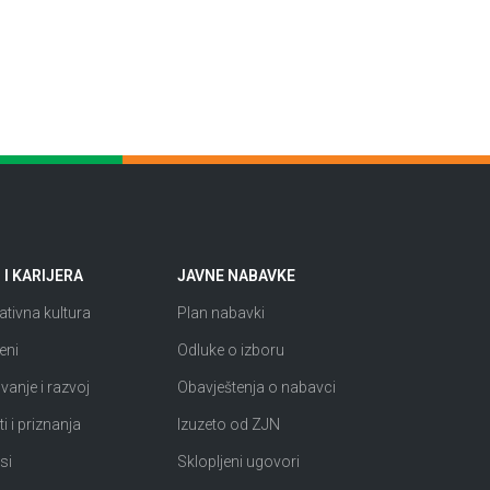
I KARIJERA
JAVNE NABAVKE
tivna kultura
Plan nabavki
eni
Odluke o izboru
anje i razvoj
Obavještenja o nabavci
i i priznanja
Izuzeto od ZJN
si
Sklopljeni ugovori