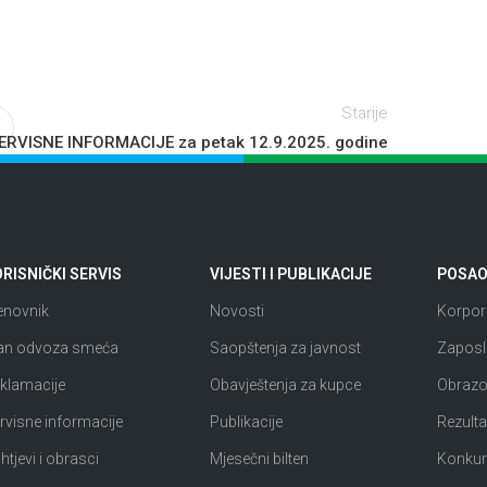
Starije
ERVISNE INFORMACIJE za petak 12.9.2025. godine
RISNIČKI SERVIS
VIJESTI I PUBLIKACIJE
POSAO 
enovnik
Novosti
Korpora
an odvoza smeća
Saopštenja za javnost
Zaposl
klamacije
Obavještenja za kupce
Obrazov
rvisne informacije
Publikacije
Rezultat
htjevi i obrasci
Mjesečni bilten
Konkur