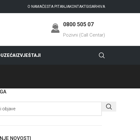
O NAMA
ČESTA PITANJA
KONTAKT
GIS
ARHIVA
0800 505 07
Pozivni (Call Centar)
DUZEĆA
IZVJEŠTAJI
AGA
NJE NOVOSTI