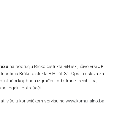
h
režu
na području Brčko distrikta BiH isključivo vrši
JP
nostima Brčko distrikta BiH i čl. 31. Opštih uslova za
riključci koji budu izgrađeni od strane trećih lica,
 kao legalni potrošači.
ti više u korisničkom servisu na
www.komunalno.ba