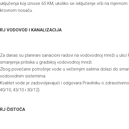
uključenja koji iznose 65 KM, ukoliko se isključenje vrši na mjernom 
krovnom nosaču.
RJ VODOVOD I KANALIZACIJA
Za danas su planirani sanacioni radovi na vodovodnoj mreži u ulic
smanjenja pritiska u gradskoj vodovodnoj mreži.
Zbog povećane potrošnje vode u večernjim satima dolazi do smanjen
vodovodnim sistemima.
Kvalitet vode je zadovoljavajući i odgovara Pravilniku o zdravstvenoj
40/10, 43/10 i 30/12).
RJ ČISTOĆA