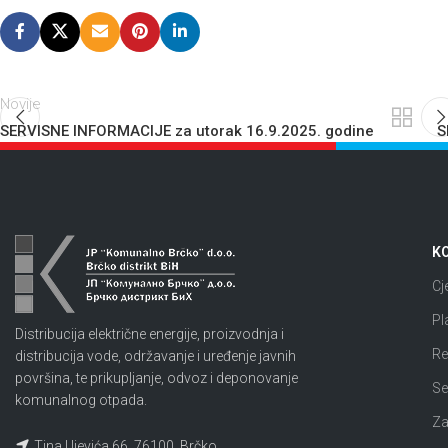
Novije
SERVISNE INFORMACIJE za utorak 16.9.2025. godine
S
KO
Cj
Pl
Distribucija električne energije, proizvodnja i
Re
distribucija vode, održavanje i uređenje javnih
površina, te prikupljanje, odvoz i deponovanje
Se
komunalnog otpada.
Za
Tina Ujevića 66, 76100, Brčko