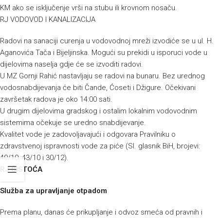
KM ako se isključenje vrši na stubu ili krovnom nosaču.
RJ VODOVOD I KANALIZACIJA
Radovi na sanaciji curenja u vodovodnoj mreži izvodiće se u ul. H.
Aganovića Tača i Bijeljinska. Mogući su prekidi u isporuci vode u
dijelovima naselja gdje će se izvoditi radovi.
U MZ Gornji Rahić nastavljaju se radovi na bunaru. Bez urednog
vodosnabdijevanja će biti Čande, Ćoseti i Džigure. Očekivani
završetak radova je oko 14:00 sati.
U drugim dijelovima gradskog i ostalim lokalnim vodovodnim
sistemima očekuje se uredno snabdijevanje.
Kvalitet vode je zadovoljavajući i odgovara Pravilniku o
zdravstvenoj ispravnosti vode za piće (Sl. glasnik BiH, brojevi:
40/10, 43/10 i 30/12).
RJ ČISTOĆA
Služba za upravljanje otpadom
Prema planu, danas će prikupljanje i odvoz smeća od pravnih i