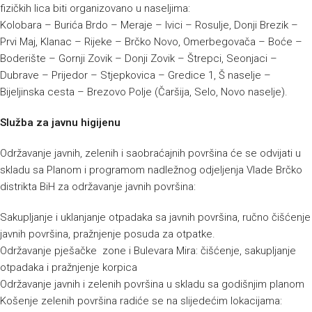
fizičkih lica biti organizovano u naseljima:
Kolobara – Burića Brdo – Meraje – Ivici – Rosulje, Donji Brezik –
Prvi Maj, Klanac – Rijeke – Brčko Novo, Omerbegovača – Boće –
Boderište – Gornji Zovik – Donji Zovik – Štrepci, Seonjaci –
Dubrave – Prijedor – Stjepkovica – Gredice 1, Š naselje –
Bijeljinska cesta – Brezovo Polje (Čaršija, Selo, Novo naselje).
Služba za javnu higijenu
Održavanje javnih, zelenih i saobraćajnih površina će se odvijati u
skladu sa Planom i programom nadležnog odjeljenja Vlade Brčko
distrikta BiH za održavanje javnih površina:
Sakupljanje i uklanjanje otpadaka sa javnih površina, ručno čišćenje
javnih površina, pražnjenje posuda za otpatke.
Održavanje pješačke zone i Bulevara Mira: čišćenje, sakupljanje
otpadaka i pražnjenje korpica
Održavanje javnih i zelenih površina u skladu sa godišnjim planom
Košenje zelenih površina radiće se na slijedećim lokacijama: