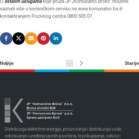
O
ostalim uslugama
koje pruža JP „Komunalno Brčko“ možete
saznati više u korisničkom servisu na
www.komunalno.ba
ili
kontaktiranjem Pozivnog centra 0800 505 07.
Novije
Starije
Distribucija električne energije, proizvodnja i distribucija vode,
održavanje i uređenje javnih površina, te prikupljanje, odvoz i