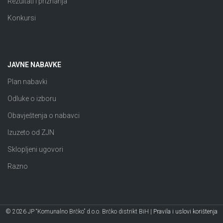
Rezultati i priznanja
Konkursi
JAVNE NABAVKE
Plan nabavki
Odluke o izboru
Obavještenja o nabavci
Izuzeto od ZJN
Sklopljeni ugovori
Razno
© 2026 JP “Komunalno Brčko” d.o.o. Brčko distrikt BiH |
Pravila i uslovi korištenja