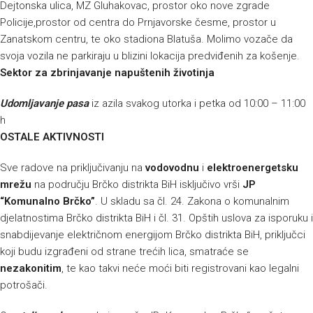
Dejtonska ulica, MZ Gluhakovac, prostor oko nove zgrade
Policije,prostor od centra do Prnjavorske česme, prostor u
Zanatskom centru, te oko stadiona Blatuša. Molimo vozače da
svoja vozila ne parkiraju u blizini lokacija predviđenih za košenje.
Sektor za zbrinjavanje napuštenih životinja
Udomljavanje pasa
iz azila svakog utorka i petka od 10:00 – 11:00
h
OSTALE AKTIVNOSTI
Sve radove na priključivanju na
vodovodnu
i
elektroenergetsku
mrežu
na području Brčko distrikta BiH isključivo vrši
JP
“Komunalno Brčko”
. U skladu sa čl. 24. Zakona o komunalnim
djelatnostima Brčko distrikta BiH i čl. 31. Opštih uslova za isporuku i
snabdijevanje električnom energijom Brčko distrikta BiH, priključci
koji budu izgrađeni od strane trećih lica, smatraće se
nezakonitim
, te kao takvi neće moći biti registrovani kao legalni
potrošači.