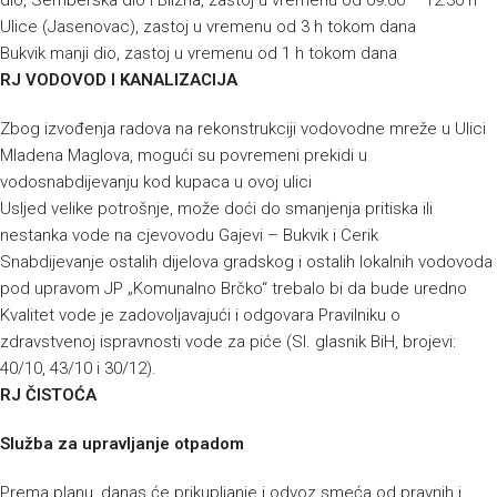
dio, Semberska dio i Blizna, zastoj u vremenu od 09:00 – 12:30 h
Ulice (Jasenovac), zastoj u vremenu od 3 h tokom dana
Bukvik manji dio, zastoj u vremenu od 1 h tokom dana
RJ VODOVOD I KANALIZACIJA
Zbog izvođenja radova na rekonstrukciji vodovodne mreže u Ulici
Mladena Maglova, mogući su povremeni prekidi u
vodosnabdijevanju kod kupaca u ovoj ulici
Usljed velike potrošnje, može doći do smanjenja pritiska ili
nestanka vode na cjevovodu Gajevi – Bukvik i Cerik
Snabdijevanje ostalih dijelova gradskog i ostalih lokalnih vodovoda
pod upravom JP „Komunalno Brčko“ trebalo bi da bude uredno
Kvalitet vode je zadovoljavajući i odgovara Pravilniku o
zdravstvenoj ispravnosti vode za piće (Sl. glasnik BiH, brojevi:
40/10, 43/10 i 30/12).
RJ ČISTOĆA
Služba za upravljanje otpadom
Prema planu, danas će prikupljanje i odvoz smeća od pravnih i