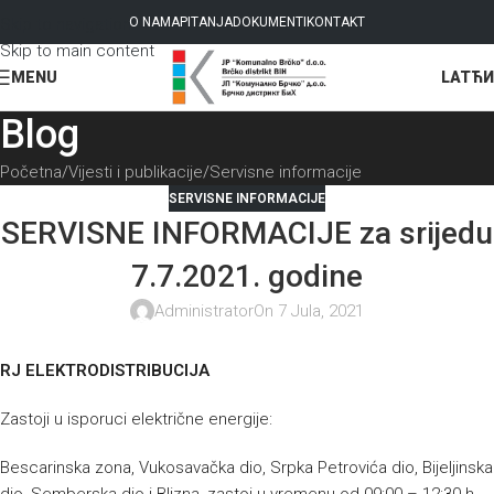
Skip to navigation
O NAMA
PITANJA
DOKUMENTI
KONTAKT
Skip to main content
LAT
ЋИ
MENU
Blog
Početna
Vijesti i publikacije
Servisne informacije
SERVISNE INFORMACIJE
SERVISNE INFORMACIJE za srijedu
7.7.2021. godine
Administrator
On 7 Jula, 2021
RJ ELEKTRODISTRIBUCIJA
Zastoji u isporuci električne energije:
Bescarinska zona, Vukosavačka dio, Srpka Petrovića dio, Bijeljinska