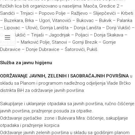
fizičkih lica biti organizovano u naseljima: Maoča, Gredice 2 –
Sandići – Trnjaci – Popovo Polje – Ražljevo – Slijepčevići – Krbeti
– Buzekara, Brka – Ugori, Vitanovići – Bukovac – Bukvik – Palanka
– Lipovac – Ulović, Gornja Laništa – Donja Laništa – Donji Vukšić –
Gornji Vukšić – Tinjaši – Jagodnjak – Poljaci – Donja Skakava –
Krepšić – Marković Polje, Stanovi – Gornji Brezik – Gornje
Dubravice – Donje Dubravice – Šatorovići, Pukiš.
Služba za javnu higijenu
ODRŽAVANjE JAVNIH, ZELENIH I SAOBRAĆAJNIH POVRŠINA
u
skladu sa Planom i programom nadležnog odjeljenja Vlade Brčko
distrikta BiH za održavanje javnih površina:
Sakupljanje i uklanjanje otpadaka sa javnih površina, ručno čišćenje
javnih površina, pražnjenje posuda za otpatke.
Održavanje pješačke zone i Bulevara Mira: čišćenje, sakupljanje
otpadaka i pražnjenje korpica
Održavanje javnih zelenih površina u skladu sa godišnjim planom