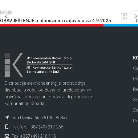
Novije
OBAVJEŠTENJE o planiranim radovima za 4.9.2025.
O
KO
Cj
Pl
Distribucija električne energije, proizvodnja i
Re
distribucija vode, održavanje i uređenje javnih
površina, te prikupljanje, odvoz i deponovanje
Se
komunalnog otpada.
Za
Tina Ujevića 66, 76100, Brčko
Pr
Telefon: +387 (49) 217 255
Fax: +387 (49) 216 118