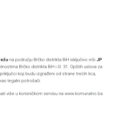
h
režu
na području Brčko distrikta BiH isključivo vrši
JP
nostima Brčko distrikta BiH i čl. 31. Opštih uslova za
riključci koji budu izgrađeni od strane trećih lica,
 kao legalni potrošači.
ti više u korisničkom servisu na
www.komunalno.ba