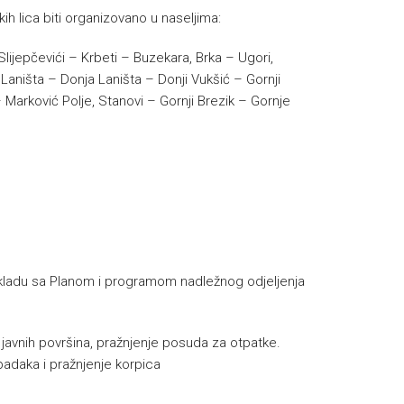
ih lica biti organizovano u naseljima:
lijepčevići – Krbeti – Buzekara, Brka – Ugori,
Laništa – Donja Laništa – Donji Vukšić – Gornji
 Marković Polje, Stanovi – Gornji Brezik – Gornje
u skladu sa Planom i programom nadležnog odjeljenja
e javnih površina, pražnjenje posuda za otpatke.
padaka i pražnjenje korpica