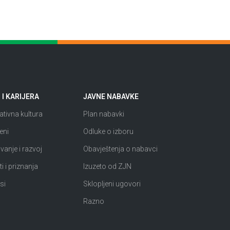
I KARIJERA
JAVNE NABAVKE
tivna kultura
Plan nabavki
eni
Odluke o izboru
anje i razvoj
Obavještenja o nabavci
i i priznanja
Izuzeto od ZJN
si
Sklopljeni ugovori
Razno