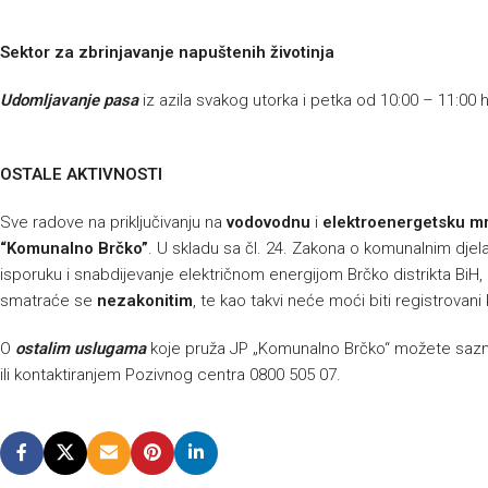
Sektor za zbrinjavanje napuštenih životinja
Udomljavanje pasa
iz azila svakog utorka i petka od 10:00 – 11:00 
OSTALE AKTIVNOSTI
Sve radove na priključivanju na
vodovodnu
i
elektroenergetsku m
“Komunalno Brčko”
. U skladu sa čl. 24. Zakona o komunalnim djelat
isporuku i snabdijevanje električnom energijom Brčko distrikta BiH, p
smatraće se
nezakonitim
, te kao takvi neće moći biti registrovani
O
ostalim uslugama
koje pruža JP „Komunalno Brčko“ možete sazna
ili kontaktiranjem Pozivnog centra 0800 505 07.