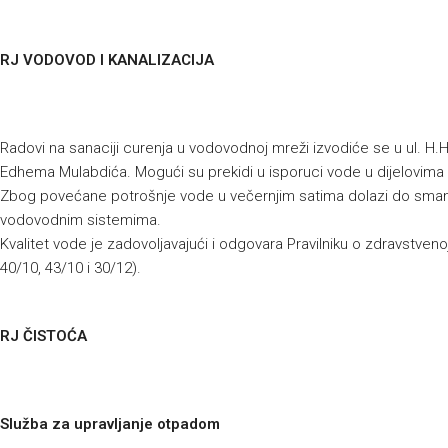
RJ VODOVOD I KANALIZACIJA
Radovi na sanaciji curenja u vodovodnoj mreži izvodiće se u ul. H.H. 
Edhema Mulabdića. Mogući su prekidi u isporuci vode u dijelovima n
Zbog povećane potrošnje vode u večernjim satima dolazi do smanjen
vodovodnim sistemima.
Kvalitet vode je zadovoljavajući i odgovara Pravilniku o zdravstvenoj
40/10, 43/10 i 30/12).
RJ ČISTOĆA
Služba za upravljanje otpadom