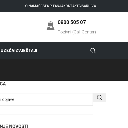
O NAMA
ČESTA PITANJA
KONTAKT
GIS
ARHIVA
0800 505 07
Pozivni (Call Centar)
DUZEĆA
IZVJEŠTAJI
AGA
NJE NOVOSTI