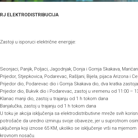
RJ ELEKTRODISTRIBUCIJA
Zastoji u isporuci električne energije:
Seonjaci, Panjik, Poljaci, Jagodnjak, Donja i Gornja Skakava, Marićan
Prijedor, Stjepkovica, Podarevac, Rašljani, Bijela, pijaca Arizona i C
Prijedor dio, Podarevac dio i Gornja Skakava dio, dva kratka zastoj
Prijedor dio, Bukvik dio i Podarevac, zastoj u vremenu od 11:00 – 13
Klanac manji dio, zastoj u trajanju od 1 h tokom dana
Banjalučka, zastoj u trajanju od 1 h tokom dana
U toku je akcija isključenja sa elektrodistributivne mreže svih kor
potrošače da uredno izmiruju svoje obaveze, jer u suprotnom osim
uključenja koji iznose 65 KM, ukoliko se isključenje vrši na mjernom 
krovnom nosaču.