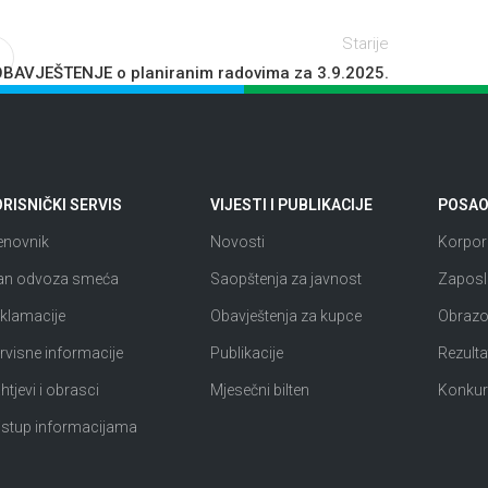
Starije
BAVJEŠTENJE o planiranim radovima za 3.9.2025.
RISNIČKI SERVIS
VIJESTI I PUBLIKACIJE
POSAO 
enovnik
Novosti
Korpora
an odvoza smeća
Saopštenja za javnost
Zaposl
klamacije
Obavještenja za kupce
Obrazov
rvisne informacije
Publikacije
Rezultat
htjevi i obrasci
Mjesečni bilten
Konkur
istup informacijama