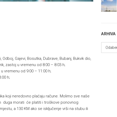
ARHIVA
i, Odboj, Gajevi, Bosutka, Dubrave, Bubanj, Bukvik dio,
erik, zastoj u vremenu od 8:00 – 8:03 h;
a u vremenu od 9:00 – 11:00 h;
:00 h;
isnika koji neredovno plaćaju račune. Molimo sve naše
 duga morati će platiti i troškove ponovnog
mjestu, a 130 KM ako se isključenje vrši na stubu ili