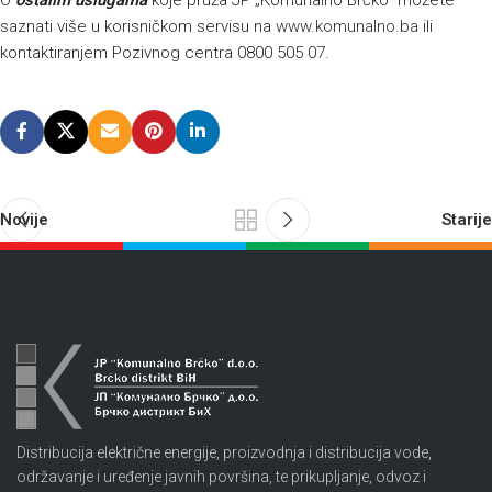
O
ostalim uslugama
koje pruža JP „Komunalno Brčko“ možete
saznati više u korisničkom servisu na
www.komunalno.ba
ili
kontaktiranjem Pozivnog centra 0800 505 07.
Novije
Starije
Distribucija električne energije, proizvodnja i distribucija vode,
održavanje i uređenje javnih površina, te prikupljanje, odvoz i