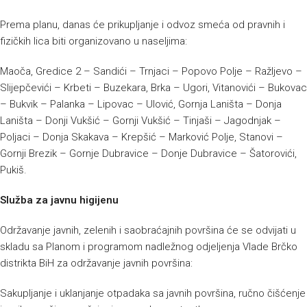
Prema planu, danas će prikupljanje i odvoz smeća od pravnih i
fizičkih lica biti organizovano u naseljima:
Maoča, Gredice 2 – Sandići – Trnjaci – Popovo Polje – Ražljevo –
Slijepčevići – Krbeti – Buzekara, Brka – Ugori, Vitanovići – Bukovac
– Bukvik – Palanka – Lipovac – Ulović, Gornja Laništa – Donja
Laništa – Donji Vukšić – Gornji Vukšić – Tinjaši – Jagodnjak –
Poljaci – Donja Skakava – Krepšić – Marković Polje, Stanovi –
Gornji Brezik – Gornje Dubravice – Donje Dubravice – Šatorovići,
Pukiš.
Služba za javnu higijenu
Održavanje javnih, zelenih i saobraćajnih površina će se odvijati u
skladu sa Planom i programom nadležnog odjeljenja Vlade Brčko
distrikta BiH za održavanje javnih površina:
Sakupljanje i uklanjanje otpadaka sa javnih površina, ručno čišćenje