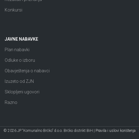
Konkursi
JAVNE NABAVKE
Plan nabavki
Odluke o izboru
Obavještenja o nabavci
Izuzeto od ZJN
Sklopljeni ugovori
Razno
© 2026 JP “Komunalno Brčko” d.o.o. Brčko distrikt BiH |
Pravila i uslovi korištenja