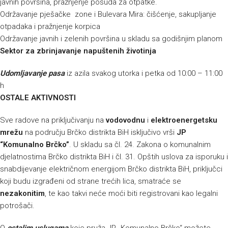
javnih površina, pražnjenje posuda za otpatke.
Održavanje pješačke zone i Bulevara Mira: čišćenje, sakupljanje
otpadaka i pražnjenje korpica
Održavanje javnih i zelenih površina u skladu sa godišnjim planom
Sektor za zbrinjavanje napuštenih životinja
Udomljavanje pasa
iz azila svakog utorka i petka od 10:00 – 11:00
h
OSTALE AKTIVNOSTI
Sve radove na priključivanju na
vodovodnu
i
elektroenergetsku
mrežu
na području Brčko distrikta BiH isključivo vrši
JP
“Komunalno Brčko”
. U skladu sa čl. 24. Zakona o komunalnim
djelatnostima Brčko distrikta BiH i čl. 31. Opštih uslova za isporuku i
snabdijevanje električnom energijom Brčko distrikta BiH, priključci
koji budu izgrađeni od strane trećih lica, smatraće se
nezakonitim
, te kao takvi neće moći biti registrovani kao legalni
potrošači.