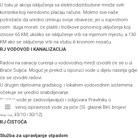
U toku je akcija isključenja sa elektrodistributivne mreže svih
korisnika koji neredovno plaćaju račune. Molimo sve naše
potrošače da uredno izmiruju svoje obaveze, jer u suprotnom
osim duga morati će platiti i troškove ponovnog uključenja koji
iznose 65 KM, ukoliko se isključenje vrši na mjernom mjestu, a 130
KM ako se isključenje vrši na stubu ili krovnom nosaču.
RJ VODOVOD I KANALIZACIJA
Radovi na sanaciji curenja u vodovodnoj mreži izvoditi će se u ul.
Braće Suljića. Moguć je prekid u isporuci vode u dijelu naselja gdje
će se izvoditi radovi.
U drugim dijelovima gradskog i lokalnim vodovodnim sistemima
očekuje se uredno snabdijevanje.
Kvalitet vode je zadovoljavajući i odgovara Pravilniku o
zdravstvenoj ispravnosti vode za piće (Sl. glasnik BiH, brojevi:
40/10, 43/10 i 30/12).
RJ ČISTOĆA
Služba za upravljanje otpadom