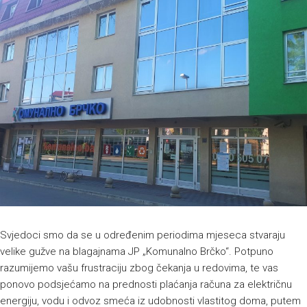
Svjedoci smo da se u određenim periodima mjeseca stvaraju
velike gužve na blagajnama JP „Komunalno Brčko“. Potpuno
razumijemo vašu frustraciju zbog čekanja u redovima, te vas
ponovo podsjećamo na prednosti plaćanja računa za električnu
energiju, vodu i odvoz smeća iz udobnosti vlastitog doma, putem