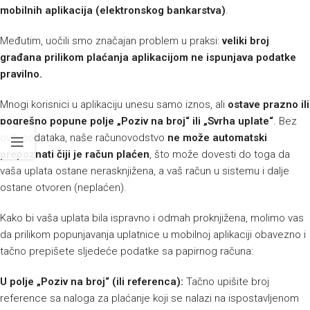
mobilnih aplikacija (elektronskog bankarstva)
.
Međutim, uočili smo značajan problem u praksi:
veliki broj
građana prilikom plaćanja aplikacijom ne ispunjava podatke
pravilno.
Mnogi korisnici u aplikaciju unesu samo iznos, ali
ostave prazno ili
pogrešno popune polje „Poziv na broj“ ili „Svrha uplate“
. Bez
ovih podataka, naše računovodstvo
ne može automatski
prepoznati čiji je račun plaćen
, što može dovesti do toga da
vaša uplata ostane nerasknjižena, a vaš račun u sistemu i dalje
ostane otvoren (neplaćen).
Kako bi vaša uplata bila ispravno i odmah proknjižena, molimo vas
da prilikom popunjavanja uplatnice u mobilnoj aplikaciji obavezno i
tačno prepišete sljedeće podatke sa papirnog računa:
U polje „Poziv na broj“ (ili referenca):
Tačno upišite broj
reference sa naloga za plaćanje koji se nalazi na ispostavljenom