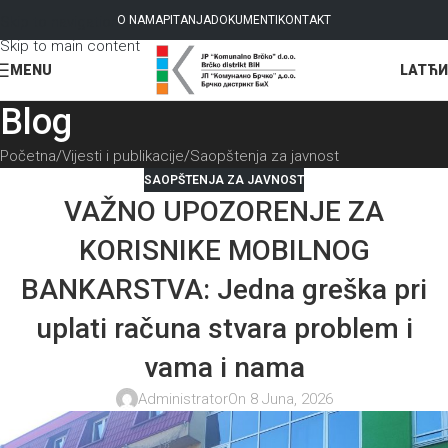
Skip to navigation
O NAMA
PITANJA
DOKUMENTI
KONTAKT
Skip to main content
LAT
ЋИ
MENU
Blog
Početna
Vijesti i publikacije
Saopštenja za javnost
SAOPŠTENJA ZA JAVNOST
VAŽNO UPOZORENJE ZA
KORISNIKE MOBILNOG
BANKARSTVA: Jedna greška pri
uplati računa stvara problem i
vama i nama
Administrator
On 8 Juna, 2026