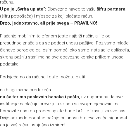
računu.
U polje „Svrha uplate“:
Obavezno navedite vašu
šifru partnera
(šifru potrošača) i mjesec za koji plaćate račun.
Brzo, jednostavno, ali prije svega – PRAVILNO!
Plaćanje mobilnim telefonom jeste najbrži način, ali je od
presudnog značaja da se podaci unesu pažljivo. Pozivamo mlađe
članove porodice da, osim pomoći oko same instalacije aplikacija,
skrenu pažnju starijima na ove obavezne korake prilikom unosa
podataka.
Podsjećamo da račune i dalje možete platiti i:
na blagajnama preduzeća
na šalterima poslovnih banaka i pošta,
uz napomenu da ove
institucije naplaćuju proviziju u skladu sa svojim cjenovnicima.
Pomozite nam da proces uplate bude brži i efikasniji za sve nas.
Dvije sekunde dodatne pažnje pri unosu brojeva znače sigurnost
da je vaš račun uspješno izmiren!