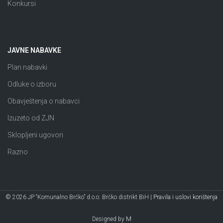
Konkursi
JAVNE NABAVKE
Plan nabavki
Odluke o izboru
Obavještenja o nabavci
Izuzeto od ZJN
Sklopljeni ugovori
Razno
© 2026 JP “Komunalno Brčko” d.o.o. Brčko distrikt BiH |
Pravila i uslovi korištenja
Designed by
M