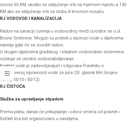
iznose 65 KM, ukoliko se isključenje vrši na mjernom mjestu a 130
KM ako se isključenje vrši na stubu ili krovnom nosaču.
RJ VODOVOD I KANALIZACIJA
Radovi na sanaciji curenja u vodovodnoj mreži izvodiće se u ul.
Bosne Srebrene. Mogući su prekidi u isporuci vode u dijelovima
naselja gdje će se izvoditi radovi.
U drugim dijelovima gradskog i lokalnim vodovodnim sistemima
očekuje se uredno vodosnabdijevanje.
Kvalitet vode je zadovoljavajući i odgovara Pravilniku o
zdravstvenoj ispravnosti vode za piće (Sl. glasnik BiH, brojevi:
40/10, 43/10 i 30/12).
RJ ČISTOĆA
Služba za upravljanje otpadom
Prema planu, danas će prikupljanje i odvoz smeća od pravnih i
fizičkih lica biti organizovano u naseljima: