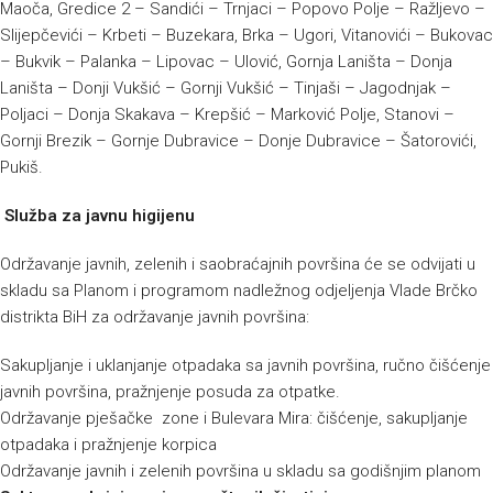
Maoča, Gredice 2 – Sandići – Trnjaci – Popovo Polje – Ražljevo –
Slijepčevići – Krbeti – Buzekara, Brka – Ugori, Vitanovići – Bukovac
– Bukvik – Palanka – Lipovac – Ulović, Gornja Laništa – Donja
Laništa – Donji Vukšić – Gornji Vukšić – Tinjaši – Jagodnjak –
Poljaci – Donja Skakava – Krepšić – Marković Polje, Stanovi –
Gornji Brezik – Gornje Dubravice – Donje Dubravice – Šatorovići,
Pukiš.
Služba za javnu higijenu
Održavanje javnih, zelenih i saobraćajnih površina će se odvijati u
skladu sa Planom i programom nadležnog odjeljenja Vlade Brčko
distrikta BiH za održavanje javnih površina:
Sakupljanje i uklanjanje otpadaka sa javnih površina, ručno čišćenje
javnih površina, pražnjenje posuda za otpatke.
Održavanje pješačke zone i Bulevara Mira: čišćenje, sakupljanje
otpadaka i pražnjenje korpica
Održavanje javnih i zelenih površina u skladu sa godišnjim planom