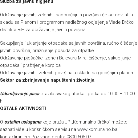
Služba za javnu higijenu
Održavanje javnih, zelenih i saobraćajnih površina će se odvijati u
skladu sa Planom i programom nadležnog odjeljenja Vlade Brčko
distrikta BiH za održavanje javnih površina:
Sakupljanje i uklanjanje otpadaka sa javnih površina, ručno čišćenje
javnih površina, pražnjenje posuda za otpatke.
Održavanje pješačke zone i Bulevara Mira: čišćenje, sakupljanje
otpadaka i pražnjenje korpica
Održavanje javnih i zelenih površina u skladu sa godišnjim planom
Sektor za zbrinjavanje napuštenih životinja
Udomljavanje pasa
iz azila svakog utorka i petka od 10:00 – 11:00
h
OSTALE AKTIVNOSTI
O
ostalim uslugama
koje pruža JP „Komunalno Brčko“ možete
saznati više u korisničkom servisu na
www.komunalno.ba
ili
kontaktiranjem Pozivnog centra 0800 505 07.