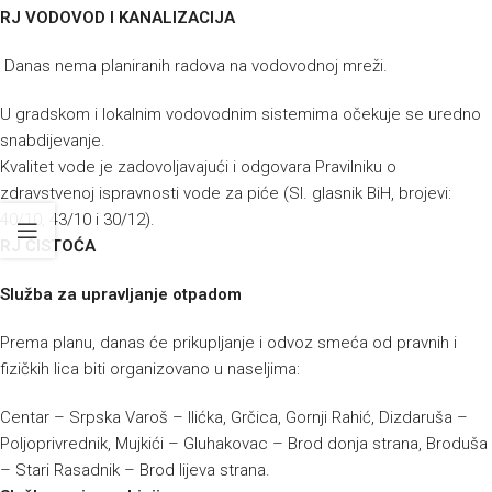
RJ VODOVOD I KANALIZACIJA
Danas nema planiranih radova na vodovodnoj mreži.
U gradskom i lokalnim vodovodnim sistemima očekuje se uredno
snabdijevanje.
Kvalitet vode je zadovoljavajući i odgovara Pravilniku o
zdravstvenoj ispravnosti vode za piće (Sl. glasnik BiH, brojevi:
40/10, 43/10 i 30/12).
RJ ČISTOĆA
Služba za upravljanje otpadom
Prema planu, danas će prikupljanje i odvoz smeća od pravnih i
fizičkih lica biti organizovano u naseljima:
Centar – Srpska Varoš – Ilićka, Grčica, Gornji Rahić, Dizdaruša –
Poljoprivrednik, Mujkići – Gluhakovac – Brod donja strana, Broduša
– Stari Rasadnik – Brod lijeva strana.