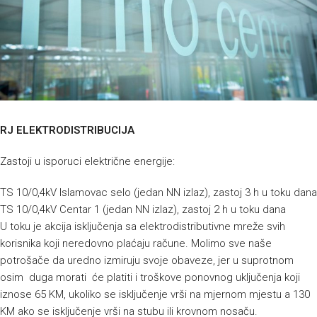
RJ ELEKTRODISTRIBUCIJA
Zastoji u isporuci električne energije:
TS 10/0,4kV Islamovac selo (jedan NN izlaz), zastoj 3 h u toku dana
TS 10/0,4kV Centar 1 (jedan NN izlaz), zastoj 2 h u toku dana
U toku je akcija isključenja sa elektrodistributivne mreže svih
korisnika koji neredovno plaćaju račune. Molimo sve naše
potrošače da uredno izmiruju svoje obaveze, jer u suprotnom
osim duga morati će platiti i troškove ponovnog uključenja koji
iznose 65 KM, ukoliko se isključenje vrši na mjernom mjestu a 130
KM ako se isključenje vrši na stubu ili krovnom nosaču.